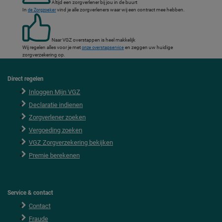
Altijd een zorgverlener bij jou in de buurt
In
vind je alle zorgverleners waar wij een contract mee hebben.
de Zorgzoeker
Naar VGZ overstappen is heel makkelijk
Wij regelen alles voor je met
en zeggen uw huidige
onze overstapservice
zorgverzekering op.
Direct regelen
F
o
Inloggen Mijn VGZ
o
Declaratie indienen
t
e
Zorgverlener zoeken
r
Vergoeding zoeken
VGZ Zorgverzekering bekijken
Premie berekenen
Service & contact
Contact
Fraude