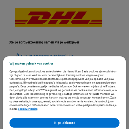
Stel je zorgverzekering samen via je werkgever
DHL eCommerce (Services) B.V.
DHL eCommerce (Netherlands) B.V
.
Wij maken gebruik van cookies
DHL eCommerce Intern Holdings B.V.
Op vgz.nl gebruiken wij cookies en technieken die hierop lijken. Basis cookies zijn verplicht om
vgz.nl goed te laten werken. Voor persoonlijke en tracking cookies vragen we jouw
DHL Supply Chain
toestemming. We verwerken dan (bijzondere) persoonsgegevens van jou op basis van jouw
surfgedrag. Bijvoorbeeld welke pagina’s je bezoekt, zoals vergoedingen- en zorg gerelateerde
DHL Global Forwarding
pagina’s. Deze bevatten mogelijk medische informatie. Ook verwerken wij daarbij je IP-adres.
Ben je ingelogd in Mijn VGZ? Wees gerust, wij gebruiken via cookies nooit informatie over jouw
DHL Finance Services B.V.
declaraties. Door toestemming te geven krijg je nuttige informatie op het juiste moment. We
doen dit via alle interne en externe kanalen waarop we met je in contact kunnen komen. Zoals
op deze website, in onze app, e-mail, social media en advertentie kanalen. Je kunt ook jouw
DHL Supply Chain Inter Holding B.V.
cookie-instellingen zelf aanpassen. Meer over cookies en welke partijen deze plaatsen lees je
in onze
cookieverklaring
.
DHL Global Forw Inter Holdings BV
DHL Freight (Freight & Gerlach)
Ik ga akkoord
DHL Freight Intern Holdings B.V.