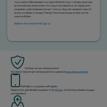
Jouw persoonlijke assistent voor gezondheid én zorg. In de app zie je waar
je het snelst aan de beurt bent voor zorg in het ziekenhuis. En regel je snel
zorgzaken, zoals declareren binnen 1 minuut. Nog niet verzekerd, maar wil
je even rondkijken in de app? Dat kan! Download de app en kies voor de
optie rondkijken.
Bekijk en download de VGZ app
Profiteer van een scherpe premie
Wij hebben blijvend een scherpe premie en passende
.
aanvullende pakketten
Makkelijk uw zorgzaken zelf regelen
Regel snel en gemakkelijk zorgzaken in de
. De best beoordeelde zorgapp
VGZ app
van Nederland