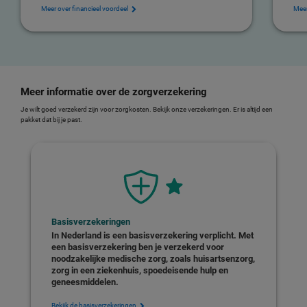
Meer over financieel voordeel
Meer
Meer informatie over de zorgverzekering
Je wilt goed verzekerd zijn voor zorgkosten. Bekijk onze verzekeringen. Er is altijd een
pakket dat bij je past.
Basisverzekeringen
In Nederland is een basisverzekering verplicht. Met
een basisverzekering ben je verzekerd voor
noodzakelijke medische zorg, zoals huisartsenzorg,
zorg in een ziekenhuis, spoedeisende hulp en
geneesmiddelen.
Bekijk de basisverzekeringen