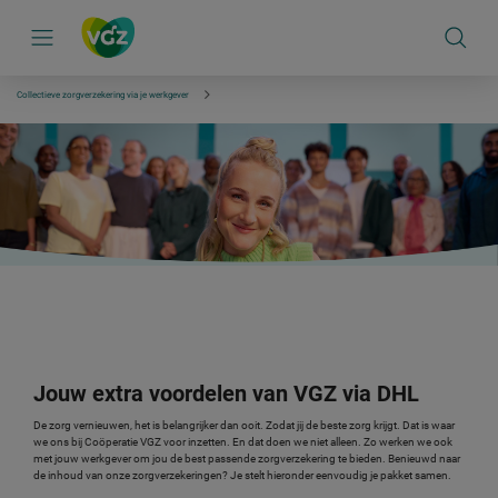
S
k
i
p
l
i
Collectieve zorgverzekering via je werkgever
n
k
s
n
a
v
i
g
a
t
i
e
Jouw extra voordelen van VGZ via DHL
De zorg vernieuwen, het is belangrijker dan ooit. Zodat jij de beste zorg krijgt. Dat is waar
we ons bij Coöperatie VGZ voor inzetten. En dat doen we niet alleen. Zo werken we ook
met jouw werkgever om jou de best passende zorgverzekering te bieden.
Benieuwd naar
de inhoud van onze zorgverzekeringen? Je stelt hieronder eenvoudig je pakket samen.