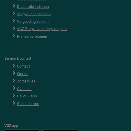
o
Declaratie indienen
t
e
Zorgverlener zoeken
r
Vergoeding zoeken
VGZ Zorgverzekering bekijken
Premie berekenen
Service & contact
Contact
Fraude
Zorgadvies
Over ons
De VGZ app
Gezond leven
VGZ app