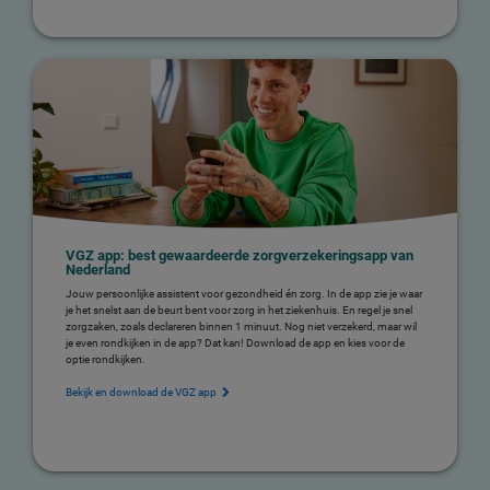
VGZ app: best gewaardeerde zorgverzekeringsapp van
Nederland
Jouw persoonlijke assistent voor gezondheid én zorg. In de app zie je waar
je het snelst aan de beurt bent voor zorg in het ziekenhuis. En regel je snel
zorgzaken, zoals declareren binnen 1 minuut. Nog niet verzekerd, maar wil
je even rondkijken in de app? Dat kan! Download de app en kies voor de
optie rondkijken.
Bekijk en download de VGZ app