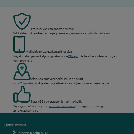
Profiteer van een scherpe premie
Wij hebben blijvend een scherpe premie en passende
.
aanvullende pakketten
Makkelijk uw zorgzaken zelf regelen
Regel snel en gemakkelijk zorgzaken in de
. De best beoordeelde zorgapp
VGZ app
van Nederland
Altijd een zorgverlener bij jou in de buurt
In
vind je alle zorgverleners waar wij een contract mee hebben.
de Zorgzoeker
Naar VGZ overstappen is heel makkelijk
Wij regelen alles voor je met
en zeggen uw huidige
onze overstapservice
zorgverzekering op.
Direct regelen
F
o
Inloggen Mijn VGZ