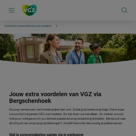
S
k
i
p
l
i
Collectieve zorgverzekering via je werkgever
n
k
s
n
a
v
i
g
a
t
i
e
Jouw extra voordelen van VGZ via
Bergschenhoek
De zorg vernieuwen, het is belangrijker dan ooit. Zodat jij de beste zorg krijgt. Dat is waar
we ons bij Coöperatie VGZ voor inzetten. En dat doen we niet alleen. Zo werken we ook
met jouw werkgever om jou de best passende zorgverzekering te bieden. Benieuwd naar
de inhoud van onze zorgverzekeringen? Je stelt hieronder eenvoudig je pakket samen.
Stel je zorgverzekering samen via je werkgever