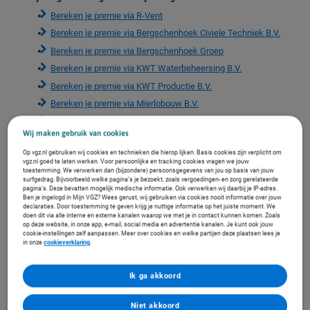
Bereken je premie via R-Vent
Bereken je premie via Bergschenhoek Civiele Techniek B.V.
Bereken je premie via Bergschenhoek Groep
Bereken je premie via KWT Waterbeheersing B.V.
Bereken je premie via KWT Productie B.V.
Bereken je premie via Mierlobouw B.V.
Bereken je premie via Becitech B.V.
Wij maken gebruik van cookies
Op vgz.nl gebruiken wij cookies en technieken die hierop lijken. Basis cookies zijn verplicht om
vgz.nl goed te laten werken. Voor persoonlijke en tracking cookies vragen we jouw
toestemming. We verwerken dan (bijzondere) persoonsgegevens van jou op basis van jouw
surfgedrag. Bijvoorbeeld welke pagina’s je bezoekt, zoals vergoedingen- en zorg gerelateerde
pagina’s. Deze bevatten mogelijk medische informatie. Ook verwerken wij daarbij je IP-adres.
Ben je ingelogd in Mijn VGZ? Wees gerust, wij gebruiken via cookies nooit informatie over jouw
declaraties. Door toestemming te geven krijg je nuttige informatie op het juiste moment. We
doen dit via alle interne en externe kanalen waarop we met je in contact kunnen komen. Zoals
op deze website, in onze app, e-mail, social media en advertentie kanalen. Je kunt ook jouw
cookie-instellingen zelf aanpassen. Meer over cookies en welke partijen deze plaatsen lees je
in onze
cookieverklaring
.
Alle voordelen op een rijtje
Ik ga akkoord
Beweeg van rechts naar links
Niet akkoord