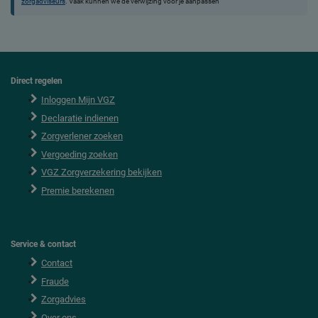
zorgadviseurs
. Vaak kunnen we de verwijzing voor je aanpassen
Direct regelen
F
o
Inloggen Mijn VGZ
o
Declaratie indienen
t
e
Zorgverlener zoeken
r
Vergoeding zoeken
VGZ Zorgverzekering bekijken
Premie berekenen
Service & contact
Contact
Fraude
Zorgadvies
Over ons