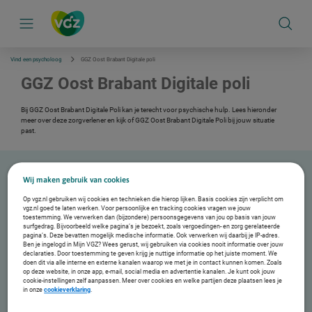
S
k
i
p
l
i
Vind een psycholoog
GGZ Oost Brabant Digitale poli
n
k
GGZ Oost Brabant Digitale poli
s
n
a
Bij GGZ Oost Brabant Digitale Poli kan je terecht voor psychische hulp. Lees hieronder
v
meer over deze zorgverlener en kijk of GGZ Oost Brabant Digitale Poli bij jouw situatie
i
past.
g
a
t
i
Wij maken gebruik van cookies
e
Over GGZ Oost Brabant Digitale Poli
Op vgz.nl gebruiken wij cookies en technieken die hierop lijken. Basis cookies zijn verplicht om
vgz.nl goed te laten werken. Voor persoonlijke en tracking cookies vragen we jouw
"Ons multidisciplinaire team begeleidt je in 3 maanden naar je behandeldoel. Een snelle
toestemming. We verwerken dan (bijzondere) persoonsgegevens van jou op basis van jouw
start, geen reiskosten of reistijd. Vanuit je eigen vertrouwde plek log je in wanneer jij wilt."
surfgedrag. Bijvoorbeeld welke pagina’s je bezoekt, zoals vergoedingen- en zorg gerelateerde
Behandelingen
pagina’s. Deze bevatten mogelijk medische informatie. Ook verwerken wij daarbij je IP-adres.
Ben je ingelogd in Mijn VGZ? Wees gerust, wij gebruiken via cookies nooit informatie over jouw
Angst/paniek
declaraties. Door toestemming te geven krijg je nuttige informatie op het juiste moment. We
Depressie/stemmingsklachten
doen dit via alle interne en externe kanalen waarop we met je in contact kunnen komen. Zoals
op deze website, in onze app, e-mail, social media en advertentie kanalen. Je kunt ook jouw
Persoonlijkheidsproblematiek
cookie-instellingen zelf aanpassen. Meer over cookies en welke partijen deze plaatsen lees je
Trauma
in onze
cookieverklaring
.
Exclusiecriteria