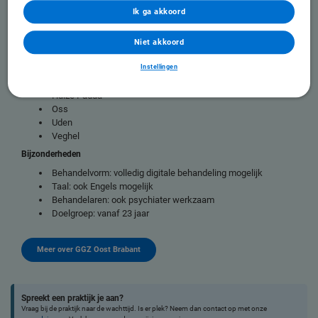
Wordt beoordeeld per casus
Ik ga akkoord
Locaties
Boekel
Niet akkoord
Boxmeer
Instellingen
Coudewater
Helmond
Huize Padua
Oss
Uden
Veghel
Bijzonderheden
Behandelvorm: volledig digitale behandeling mogelijk
Taal: ook Engels mogelijk
Behandelaren: ook psychiater werkzaam
Doelgroep: vanaf 23 jaar
Meer over GGZ Oost Brabant
Spreekt een praktijk je aan?
Vraag bij de praktijk naar de wachttijd. Is er plek? Neem dan contact op met onze