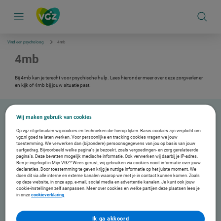
S
k
i
p
l
i
Vind een psycholoog
4mb
n
k
4mb
s
n
a
Bij 4mb kan je terecht voor psychische hulp. Lees hieronder meer over deze zorgverlener
v
en kijk of 4mb bij jouw situatie past.
i
g
a
t
Wij maken gebruik van cookies
i
Over 4mb
e
Op vgz.nl gebruiken wij cookies en technieken die hierop lijken. Basis cookies zijn verplicht om
vgz.nl goed te laten werken. Voor persoonlijke en tracking cookies vragen we jouw
"Wie zich slecht voelt, wil vaak maar één ding: zich beter voelen. Dan is nog niet alles
toestemming. We verwerken dan (bijzondere) persoonsgegevens van jou op basis van jouw
opgelost, maar wel weer te doen. We helpen je bij 4mb om tot dát punt te komen. Stap
surfgedrag. Bijvoorbeeld welke pagina’s je bezoekt, zoals vergoedingen- en zorg gerelateerde
voor stap en doelbewust."
pagina’s. Deze bevatten mogelijk medische informatie. Ook verwerken wij daarbij je IP-adres.
Ben je ingelogd in Mijn VGZ? Wees gerust, wij gebruiken via cookies nooit informatie over jouw
Behandelingen
declaraties. Door toestemming te geven krijg je nuttige informatie op het juiste moment. We
doen dit via alle interne en externe kanalen waarop we met je in contact kunnen komen. Zoals
Angst/paniek
op deze website, in onze app, e-mail, social media en advertentie kanalen. Je kunt ook jouw
Depressie/stemmingsklachten
cookie-instellingen zelf aanpassen. Meer over cookies en welke partijen deze plaatsen lees je
in onze
cookieverklaring
.
Autisme
PTSS
Trauma
Ik ga akkoord