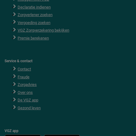
o
Declaratie indienen
t
e
Zorgverlener zoeken
r
Vergoeding zoeken
VGZ Zorgverzekering bekijken
Premie berekenen
Service & contact
Contact
Fraude
Zorgadvies
Over ons
De VGZ app
Gezond leven
VGZ app