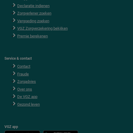
o
Declaratie indienen
t
e
Zorgverlener zoeken
r
Vergoeding zoeken
VGZ Zorgverzekering bekijken
Premie berekenen
Service & contact
Contact
Fraude
Zorgadvies
Over ons
De VGZ app
Gezond leven
VGZ app