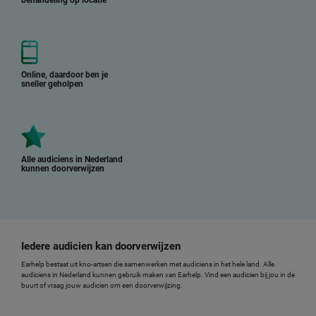
behandeling op locatie
Online, daardoor ben je
sneller geholpen
Alle audiciens in Nederland
kunnen doorverwijzen
Iedere audicien kan doorverwijzen
Earhelp bestaat uit kno-artsen die samenwerken met audiciens in het hele land. Alle
audiciens in Nederland kunnen gebruik maken van Earhelp. Vind een audicien bij jou in de
buurt of vraag jouw audicien om een doorverwijzing.