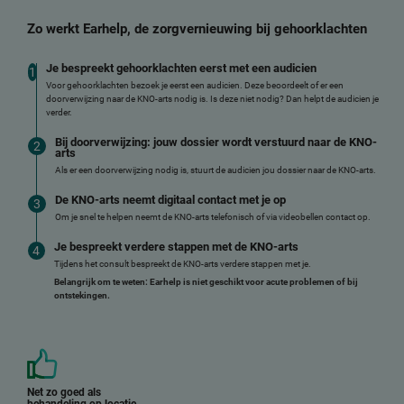
Zo werkt Earhelp, de zorgvernieuwing bij gehoorklachten
Je bespreekt gehoorklachten eerst met een audicien
Voor gehoorklachten bezoek je eerst een audicien. Deze beoordeelt of er een
doorverwijzing naar de KNO-arts nodig is. Is deze niet nodig? Dan helpt de audicien je
verder.
Bij doorverwijzing: jouw dossier wordt verstuurd naar de KNO-
arts
Als er een doorverwijzing nodig is, stuurt de audicien jou dossier naar de KNO-arts.
De KNO-arts neemt digitaal contact met je op
Om je snel te helpen neemt de KNO-arts telefonisch of via videobellen contact op.
Je bespreekt verdere stappen met de KNO-arts
Tijdens het consult bespreekt de KNO-arts verdere stappen met je.
Belangrijk om te weten: Earhelp is niet geschikt voor acute problemen of bij
ontstekingen.
Net zo goed als