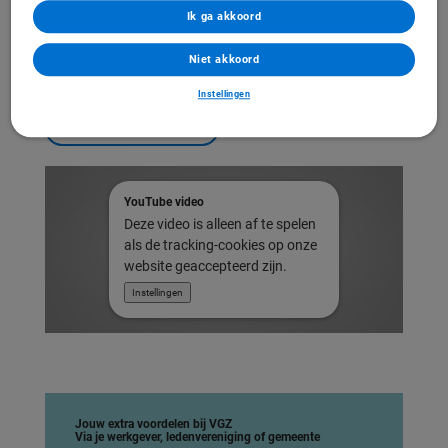
zoekt vernieuwing
Ik ga akkoord
Toos is heel goed geholpen met Earhelp. Eva Eikhout, onze ambassadeur
zorgvernieuwing ging bij Toos langs. Ze vertelt aan Eva: “De mevrouw van Earhelp
Niet akkoord
belde al binnen enkele dagen. Dat had ik niet verwacht, heel prettig! Sinds ik mijn
gehoorapparaat heb, kan ik mensen weer goed verstaan. En meer nog! Ik hoorde
Instellingen
de regen buiten weer, dat had ik lang niet gehoord."
Zo vernieuwt VGZ de zorg
YouTube video
Deze video is alleen af te spelen
als de tracking-cookies op onze
website geaccepteerd zijn.
Instellingen
Jouw extra voordelen bij VGZ
Via je werkgever, ledenvereniging of gemeente