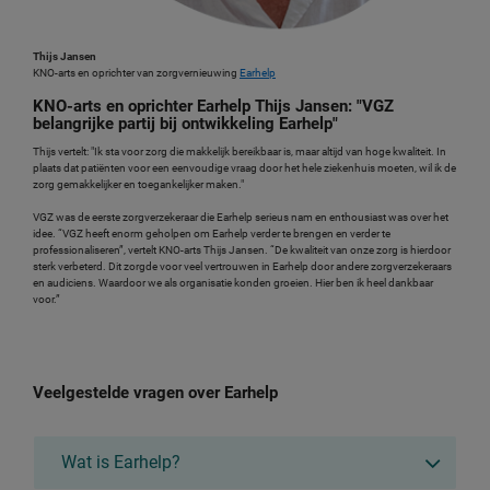
Thijs Jansen
KNO-arts en oprichter van zorgvernieuwing
Earhelp
KNO-arts en oprichter Earhelp Thijs Jansen: "VGZ
belangrijke partij bij ontwikkeling Earhelp"
Thijs vertelt: "Ik sta voor zorg die makkelijk bereikbaar is, maar altijd van hoge kwaliteit. In
plaats dat patiënten voor een eenvoudige vraag door het hele ziekenhuis moeten, wil ik de
zorg gemakkelijker en toegankelijker maken."
VGZ was de eerste zorgverzekeraar die Earhelp serieus nam en enthousiast was over het
idee. “VGZ heeft enorm geholpen om Earhelp verder te brengen en verder te
professionaliseren”, vertelt KNO-arts Thijs Jansen. “De kwaliteit van onze zorg is hierdoor
sterk verbeterd. Dit zorgde voor veel vertrouwen in Earhelp door andere zorgverzekeraars
en audiciens. Waardoor we als organisatie konden groeien. Hier ben ik heel dankbaar
voor.”
Veelgestelde vragen over Earhelp
Wat is Earhelp?