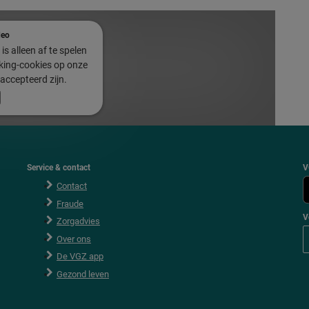
deo
is alleen af te spelen
cking-cookies op onze
accepteerd zijn.
Service & contact
V
Contact
Fraude
V
Zorgadvies
V
Over ons
o
l
De VGZ app
g
V
Gezond leven
G
Z
o