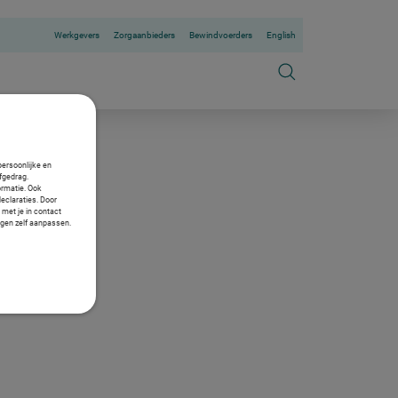
Werkgevers
Zorgaanbieders
Bewindvoerders
English
persoonlijke en
fgedrag.
ormatie. Ook
declaraties. Door
 met je in contact
ngen zelf aanpassen.