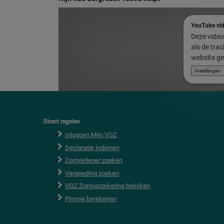
YouTube vi
Deze video 
als de tra
website ge
Instellingen
Direct regelen
F
o
Inloggen Mijn VGZ
o
Declaratie indienen
t
e
Zorgverlener zoeken
r
Vergoeding zoeken
VGZ Zorgverzekering bekijken
Premie berekenen