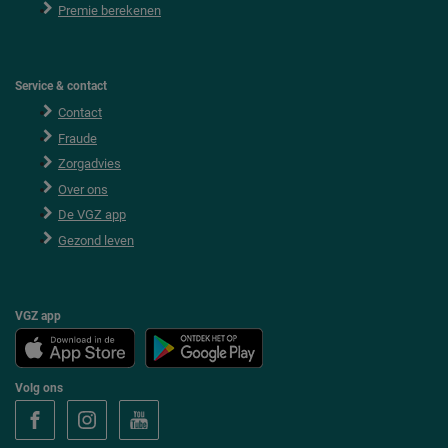
Premie berekenen
Service & contact
Contact
Fraude
Zorgadvies
Over ons
De VGZ app
Gezond leven
VGZ app
Volg ons
V
V
V
o
o
o
l
l
l