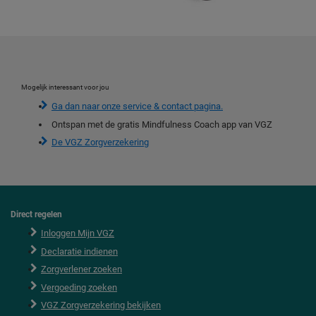
Mogelijk interessant voor jou
Ga dan naar onze service & contact pagina.
Ontspan met de gratis Mindfulness Coach app van VGZ
De VGZ Zorgverzekering
Direct regelen
F
o
Inloggen Mijn VGZ
o
Declaratie indienen
t
e
Zorgverlener zoeken
r
Vergoeding zoeken
VGZ Zorgverzekering bekijken