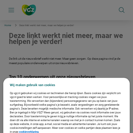
S
k
i
p
l
i
Home
Deze linkt werkt niet meer, maar we helpen je verder!
n
k
Deze linkt werkt niet meer, maar we
s
helpen je verder!
n
a
v
i
De link uit de nieuwsbrief werkt niet meer. Maar geen zorgen. Op deze pagina vind je de
g
meest populaire onderwerpen uit onze nieuwsbrieven.
a
t
i
Top 10 onderwerpen uit onze nieuwsbrieven
e
Wij maken gebruik van cookies
Zorgkosten aftrekbaar bij de Belastingdienst
Onze homepage
Op vgz.nl gebruiken wij cookies en technieken die hierop lijken. Basis cookies zijn verplicht om
Dokter Tamara legt uit
vgz.nl goed te laten werken. Voor persoonlijke en tracking cookies vragen we jouw
toestemming. We verwerken dan (bijzondere) persoonsgegevens van jou op basis van jouw
Hooikoorts
surfgedrag. Bijvoorbeeld welke pagina’s je bezoekt, zoals vergoedingen- en zorg gerelateerde
Inloggen Mijn VGZ
pagina’s. Deze bevatten mogelijk medische informatie. Ook verwerken wij daarbij je IP-adres.
Ben je ingelogd in Mijn VGZ? Wees gerust, wij gebruiken via cookies nooit informatie over jouw
VGZ helpt met gezondheid en zorg
declaraties. Door toestemming te geven krijg je nuttige informatie op het juiste moment. We
Over VGZ
doen dit via alle interne en externe kanalen waarop we met je in contact kunnen komen. Zoals
op deze website, in onze app, e-mail, social media en advertentie kanalen. Je kunt ook jouw
VGZ Soepel en Sterk Coach
cookie-instellingen zelf aanpassen. Meer over cookies en welke partijen deze plaatsen lees je
Download de VGZ app
in onze
cookieverklaring
.