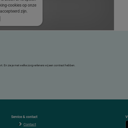
cking-cookies op onze
accepteerd zijn.
uurt. En zie je met welke zorgverleners wij een contract hebben.
Service & contact
V
Contact