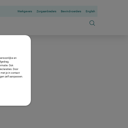
Werkgevers
Zorgaanbieders
Bewindvoerders
English
persoonlijke en
fgedrag.
ormatie. Ook
declaraties. Door
 met je in contact
ngen zelf aanpassen.