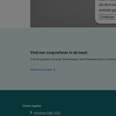
als de tra
website ge
Instellingen
Vind een zorgverlener in de buurt
In de Zorgzoeker vind je een fysiotherapeut, arts of therapeut bij jou in de b
Naar de Zorgzoeker
Direct regelen
F
o
Inloggen Mijn VGZ