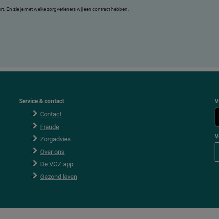
uurt. En zie je met welke zorgverleners wij een contract hebben.
Service & contact
V
Contact
Fraude
V
Zorgadvies
V
Over ons
o
l
De VGZ app
g
V
Gezond leven
G
Z
o
p
F
a