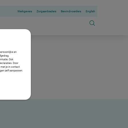
Werkgevers
Zorgaanbieders
Bewindvoerders
English
persoonlijke en
fgedrag.
ormatie. Ook
declaraties. Door
 met je in contact
ngen zelf aanpassen.