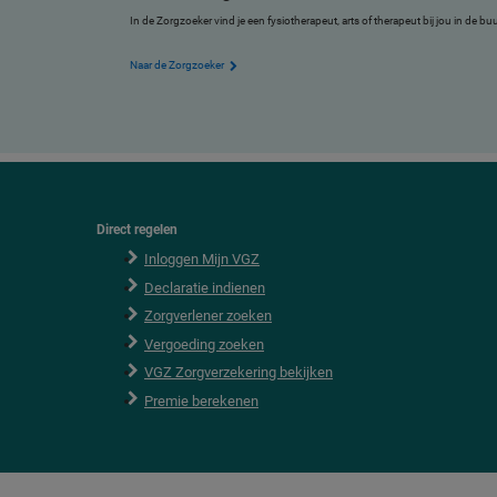
In de Zorgzoeker vind je een fysiotherapeut, arts of therapeut bij jou in de b
Naar de Zorgzoeker
Direct regelen
F
o
Inloggen Mijn VGZ
o
Declaratie indienen
t
e
Zorgverlener zoeken
r
Vergoeding zoeken
VGZ Zorgverzekering bekijken
Premie berekenen