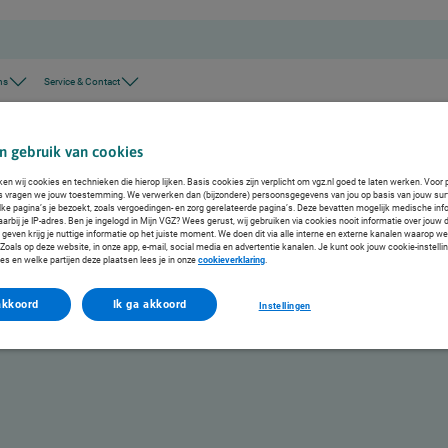
ns
Service & Contact
ondere gevallen
n gebruik van cookies
ndere gevallen
ken wij cookies en technieken die hierop lijken. Basis cookies zijn verplicht om vgz.nl goed te laten werken. Voor 
s vragen we jouw toestemming. We verwerken dan (bijzondere) persoonsgegevens van jou op basis van jouw sur
lke pagina’s je bezoekt, zoals vergoedingen- en zorg gerelateerde pagina’s. Deze bevatten mogelijk medische inf
hamelijke- of verstandelijke beperking of als onderdeel van een medische behandeling.
arbij je IP-adres. Ben je ingelogd in Mijn VGZ? Wees gerust, wij gebruiken via cookies nooit informatie over jouw 
even krijg je nuttige informatie op het juiste moment. We doen dit via alle interne en externe kanalen waarop we
oals op deze website, in onze app, e-mail, social media en advertentie kanalen. Je kunt ook jouw cookie-instelli
es en welke partijen deze plaatsen lees je in onze
cookieverklaring
.
akkoord
Ik ga akkoord
Instellingen