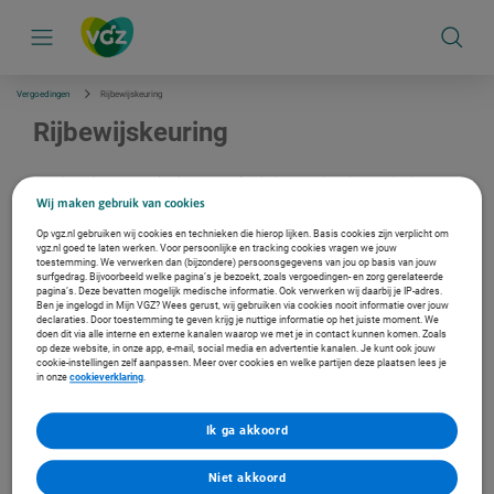
S
k
i
p
l
i
Vergoedingen
Rijbewijskeuring
n
k
Rijbewijskeuring
s
n
a
Een rijbewijskeuring is nodig als je 75 jaar of ouder bent en je het rijbewijs wil verlengen.
v
Een rijbewijskeuring wordt niet vergoed.
Wij maken gebruik van cookies
i
g
Op vgz.nl gebruiken wij cookies en technieken die hierop lijken. Basis cookies zijn verplicht om
a
vgz.nl goed te laten werken. Voor persoonlijke en tracking cookies vragen we jouw
Verzekerd bij ons?
t
toestemming. We verwerken dan (bijzondere) persoonsgegevens van jou op basis van jouw
i
surfgedrag. Bijvoorbeeld welke pagina’s je bezoekt, zoals vergoedingen- en zorg gerelateerde
Log in met je DigiD en bekijk je persoonlijke vergoeding.
e
pagina’s. Deze bevatten mogelijk medische informatie. Ook verwerken wij daarbij je IP-adres.
Ben je ingelogd in Mijn VGZ? Wees gerust, wij gebruiken via cookies nooit informatie over jouw
Ga naar de inlogpagina
declaraties. Door toestemming te geven krijg je nuttige informatie op het juiste moment. We
doen dit via alle interne en externe kanalen waarop we met je in contact kunnen komen. Zoals
op deze website, in onze app, e-mail, social media en advertentie kanalen. Je kunt ook jouw
cookie-instellingen zelf aanpassen. Meer over cookies en welke partijen deze plaatsen lees je
Vind een zorgverlener in de buurt
in onze
cookieverklaring
.
In de Zorgzoeker vind je een fysiotherapeut, arts of therapeut bij jou
in de buurt. En zie je met welke zorgverleners wij een contract
hebben.
Ik ga akkoord
Naar de Zorgzoeker
Niet akkoord