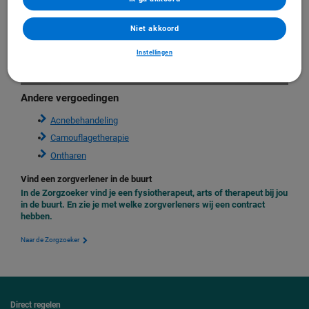
Deze video is alleen af te spelen
als de tracking-cookies op onze
Niet akkoord
website geaccepteerd zijn.
Instellingen
Instellingen
Andere vergoedingen
Acnebehandeling
Camouflagetherapie
Ontharen
Vind een zorgverlener in de buurt
In de Zorgzoeker vind je een fysiotherapeut, arts of therapeut bij jou
in de buurt. En zie je met welke zorgverleners wij een contract
hebben.
Naar de Zorgzoeker
Direct regelen