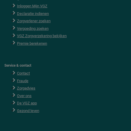
F
o
Inloggen Mijn VGZ
o
Declaratie indienen
t
e
Zorgverlener zoeken
r
Vergoeding zoeken
VGZ Zorgverzekering bekijken
Premie berekenen
Service & contact
Contact
Fraude
Zorgadvies
Over ons
De VGZ app
Gezond leven