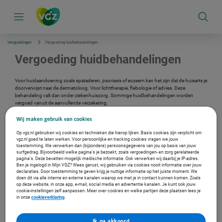
S
k
i
p
l
i
Vergoedingen
Vergoeding huidbehandelingen
n
k
Vergoeding huidbehandelingen
s
n
a
Voor huidaandoening zoals spataderen, psoriasis of eczeem kan het zijn dat de huisarts je
v
doorverwijst naar de dermatoloog. Voor lichttherapie, flebologie of advies. Deze
i
behandeling valt dan onder ziekenhuiszorg. Sommige huidbehandelingen worden
g
vergoed vanuit de aanvullende verzekering.
a
t
Wij maken gebruik van cookies
i
Verzekerd bij ons?
e
Op vgz.nl gebruiken wij cookies en technieken die hierop lijken. Basis cookies zijn verplicht om
vgz.nl goed te laten werken. Voor persoonlijke en tracking cookies vragen we jouw
Log in met je DigiD en bekijk je persoonlijke vergoeding.
toestemming. We verwerken dan (bijzondere) persoonsgegevens van jou op basis van jouw
Ga naar de inlogpagina
surfgedrag. Bijvoorbeeld welke pagina’s je bezoekt, zoals vergoedingen- en zorg gerelateerde
pagina’s. Deze bevatten mogelijk medische informatie. Ook verwerken wij daarbij je IP-adres.
Ben je ingelogd in Mijn VGZ? Wees gerust, wij gebruiken via cookies nooit informatie over jouw
declaraties. Door toestemming te geven krijg je nuttige informatie op het juiste moment. We
Hoeveel budget heb ik?
doen dit via alle interne en externe kanalen waarop we met je in contact kunnen komen. Zoals
op deze website, in onze app, e-mail, social media en advertentie kanalen. Je kunt ook jouw
Voor een aantal vergoedingen heb je een maximaal budget. In deze video leggen we uit
cookie-instellingen zelf aanpassen. Meer over cookies en welke partijen deze plaatsen lees je
waar je kan zien hoeveel budget je (nog) hebt.
in onze
cookieverklaring
.
YouTube video
Ik ga akkoord