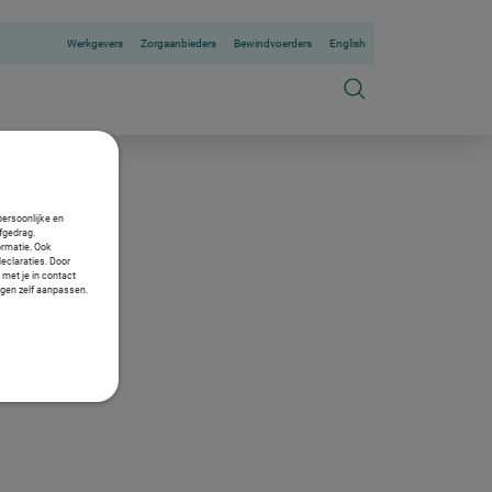
Werkgevers
Zorgaanbieders
Bewindvoerders
English
persoonlijke en
fgedrag.
ormatie. Ook
declaraties. Door
 met je in contact
ngen zelf aanpassen.