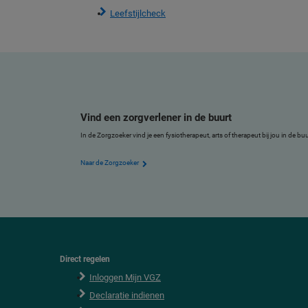
Leefstijlcheck
Vind een zorgverlener in de buurt
In de Zorgzoeker vind je een fysiotherapeut, arts of therapeut bij jou in de b
Naar de Zorgzoeker
Direct regelen
F
o
Inloggen Mijn VGZ
o
Declaratie indienen
t