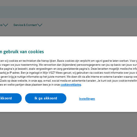
ns
Service & Contact
etadvies
n gebruik van cookies
 dieetadvies
ken wij cookies en technieken die hierop lijken. Basis cookies zijn verplicht om vgz.nl goed te laten werken. Voor 
s vragen we jouw toestemming. We verwerken dan (bijzondere) persoonsgegevens van jou op basis van jouw sur
eding en eetgewoonten.
lke pagina’s je bezoekt, zoals vergoedingen- en zorg gerelateerde pagina’s. Deze bevatten mogelijk medische inf
arbij je IP-adres. Ben je ingelogd in Mijn VGZ? Wees gerust, wij gebruiken via cookies nooit informatie over jouw 
even krijg je nuttige informatie op het juiste moment. We doen dit via alle interne en externe kanalen waarop we
oals op deze website, in onze app, e-mail, social media en advertentie kanalen. Je kunt ook jouw cookie-instelli
es en welke partijen deze plaatsen lees je in onze
cookieverklaring
.
akkoord
Ik ga akkoord
Instellingen