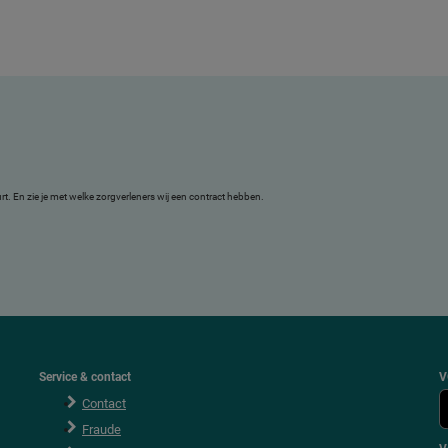
uurt. En zie je met welke zorgverleners wij een contract hebben.
Service & contact
V
Contact
Fraude