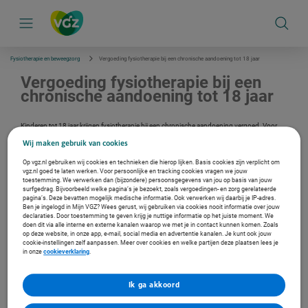
S
k
i
p
l
i
Fysiotherapie en beweegzorg
Vergoeding fysiotherapie bij een chronische aandoening tot 18 jaar
n
k
Vergoeding fysiotherapie bij een
s
chronische aandoening tot 18 jaar
n
a
v
Kinderen tot 18 jaar krijgen fysiotherapie bij een chronische aandoening vergoed. Voor
i
sommige chronische aandoeningen staat de duur van de behandeling vast.
g
Wij maken gebruik van cookies
a
t
Op vgz.nl gebruiken wij cookies en technieken die hierop lijken. Basis cookies zijn verplicht om
Verzekerd bij ons?
i
vgz.nl goed te laten werken. Voor persoonlijke en tracking cookies vragen we jouw
e
toestemming. We verwerken dan (bijzondere) persoonsgegevens van jou op basis van jouw
Log in met je DigiD en bekijk je persoonlijke vergoeding.
surfgedrag. Bijvoorbeeld welke pagina’s je bezoekt, zoals vergoedingen- en zorg gerelateerde
pagina’s. Deze bevatten mogelijk medische informatie. Ook verwerken wij daarbij je IP-adres.
Ga naar de inlogpagina
Ben je ingelogd in Mijn VGZ? Wees gerust, wij gebruiken via cookies nooit informatie over jouw
declaraties. Door toestemming te geven krijg je nuttige informatie op het juiste moment. We
doen dit via alle interne en externe kanalen waarop we met je in contact kunnen komen. Zoals
op deze website, in onze app, e-mail, social media en advertentie kanalen. Je kunt ook jouw
cookie-instellingen zelf aanpassen. Meer over cookies en welke partijen deze plaatsen lees je
Andere vergoedingen
in onze
cookieverklaring
.
Fysiotherapie tot 18 jaar
Ik ga akkoord
Fysiotherapie bij een chronische aandoening vanaf 18 jaar