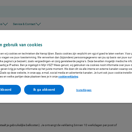
ns
Service & Contact
aring
n gebruik van cookies
aring
ken wij cookies en technieken die hierop lijken. Basis cookies zijn verplicht om vgz.nl goed te laten werken. Voor 
s vragen we jouw toestemming. We verwerken dan (bijzondere) persoonsgegevens van jou op basis van jouw sur
lke pagina’s je bezoekt, zoals vergoedingen- en zorg gerelateerde pagina’s. Deze bevatten mogelijk medische inf
odig. Hiermee kan je aantonen dat je tijdens je verblijf verzekerd bent voor medische zorg.
arbij je IP-adres. Ben je ingelogd in Mijn VGZ? Wees gerust, wij gebruiken via cookies nooit informatie over jouw 
even krijg je nuttige informatie op het juiste moment. We doen dit via alle interne en externe kanalen waarop we
odig?
oals op deze website, in onze app, e-mail, social media en advertentie kanalen. Je kunt ook jouw cookie-instelli
es en welke partijen deze plaatsen lees je in onze
cookieverklaring
.
akkoord
Ik ga akkoord
Instellingen
etaalt je gebruikelijke belkosten). Je ontvangt de verklaring binnen 10 werkdagen per post of