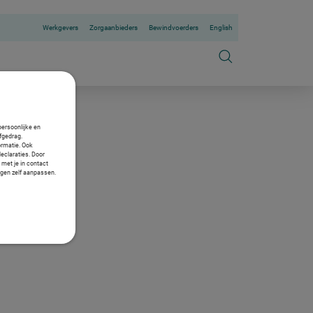
Werkgevers
Zorgaanbieders
Bewindvoerders
English
persoonlijke en
fgedrag.
ormatie. Ook
declaraties. Door
 met je in contact
ngen zelf aanpassen.