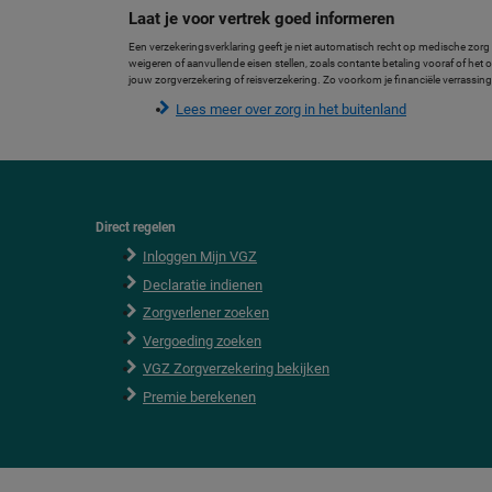
Laat je voor vertrek goed informeren
Een verzekeringsverklaring geeft je niet automatisch recht op medische zorg
weigeren of aanvullende eisen stellen, zoals contante betaling vooraf of he
jouw zorgverzekering of reisverzekering. Zo voorkom je financiële verrassing
Lees meer over zorg in het buitenland
Direct regelen
F
o
Inloggen Mijn VGZ
o
Declaratie indienen
t
e
Zorgverlener zoeken
r
Vergoeding zoeken
VGZ Zorgverzekering bekijken
Premie berekenen