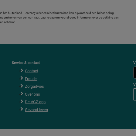
 in het buitenland. Een zorgverlener in het buitenland kan bijvoorbeeld een behandeling
t ondertekenen van een contract. Laat je daarom vooraf goed informeren over de dekking van
en achteraf.
Service & contact
V
Contact
Fraude
V
Zorgadvies
V
Over ons
o
l
De VGZ app
g
V
Gezond leven
G
Z
o
p
F
a