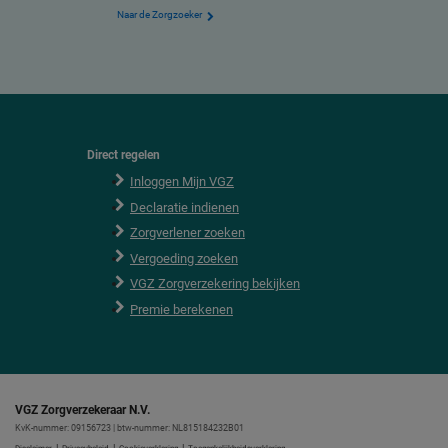
Naar de Zorgzoeker
Direct regelen
F
o
Inloggen Mijn VGZ
o
Declaratie indienen
t
e
Zorgverlener zoeken
r
Vergoeding zoeken
VGZ Zorgverzekering bekijken
Premie berekenen
VGZ Zorgverzekeraar N.V.
KvK-nummer: 09156723 | btw-nummer: NL815184232B01
|
|
|