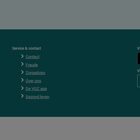
Service & contact
V
Contact
Fraude
V
Zorgadvies
V
Over ons
o
l
De VGZ app
g
V
Gezond leven
G
Z
o
p
F
a
c
e
b