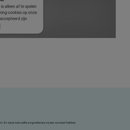
is alleen af te spelen
cking-cookies op onze
accepteerd zijn.
uurt. En zie je met welke zorgverleners wij een contract hebben.