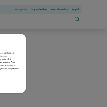
Werkgevers
Zorgaanbieders
Bewindvoerders
English
persoonlijke en
fgedrag.
ormatie. Ook
declaraties. Door
 met je in contact
ngen zelf aanpassen.