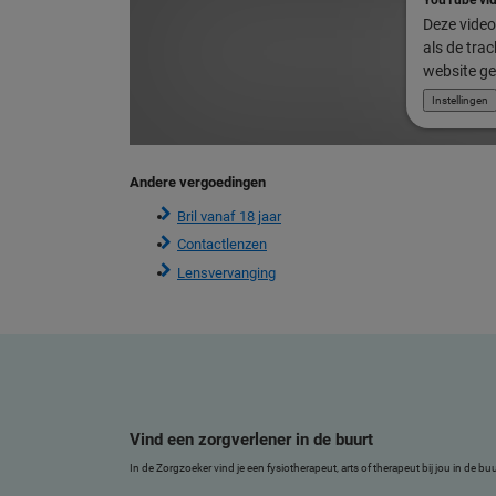
Deze video 
als de tra
website ge
Instellingen
Andere vergoedingen
Bril vanaf 18 jaar
Contactlenzen
Lensvervanging
Vind een zorgverlener in de buurt
In de Zorgzoeker vind je een fysiotherapeut, arts of therapeut bij jou in de b