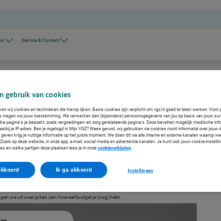
ns
Service & Contact
n gebruik van cookies
kelijk van de lasermethode, de zorgverlener en van jouw oogafwijking. Laat je ogen eerst
ken wij cookies en technieken die hierop lijken. Basis cookies zijn verplicht om vgz.nl goed te laten werken. Voor 
s vragen we jouw toestemming. We verwerken dan (bijzondere) persoonsgegevens van jou op basis van jouw sur
lke pagina’s je bezoekt, zoals vergoedingen- en zorg gerelateerde pagina’s. Deze bevatten mogelijk medische inf
arbij je IP-adres. Ben je ingelogd in Mijn VGZ? Wees gerust, wij gebruiken via cookies nooit informatie over jouw 
even krijg je nuttige informatie op het juiste moment. We doen dit via alle interne en externe kanalen waarop we
oals op deze website, in onze app, e-mail, social media en advertentie kanalen. Je kunt ook jouw cookie-instelli
es en welke partijen deze plaatsen lees je in onze
cookieverklaring
.
akkoord
Ik ga akkoord
Instellingen
en we uit waar je kan zien hoeveel budget je (nog) hebt.
deo