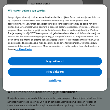
YouTube video
Deze video is alleen af te spelen
Wij maken gebruik van cookies
als de tracking-cookies op onze
Op vgz.nl gebruiken wij cookies en technieken die hierop lijken. Basis cookies zijn verplicht om
website geaccepteerd zijn.
vgz.nl goed te laten werken. Voor persoonlijke en tracking cookies vragen we jouw
toestemming. We verwerken dan (bijzondere) persoonsgegevens van jou op basis van jouw
Instellingen
surfgedrag. Bijvoorbeeld welke pagina’s je bezoekt, zoals vergoedingen- en zorg gerelateerde
pagina’s. Deze bevatten mogelijk medische informatie. Ook verwerken wij daarbij je IP-adres.
Ben je ingelogd in Mijn VGZ? Wees gerust, wij gebruiken via cookies nooit informatie over jouw
declaraties. Door toestemming te geven krijg je nuttige informatie op het juiste moment. We
doen dit via alle interne en externe kanalen waarop we met je in contact kunnen komen. Zoals
op deze website, in onze app, e-mail, social media en advertentie kanalen. Je kunt ook jouw
cookie-instellingen zelf aanpassen. Meer over cookies en welke partijen deze plaatsen lees je
Tip! Download de VGZ app. Voor een overzicht van je zorgkosten.
in onze
cookieverklaring
.
Ik ga akkoord
Niet akkoord
Instellingen
Welke medische kosten mag je aftrekken?
Kun je de kosten voor een bril, de tandarts, de fysiotherapeut of medicijnen aftrekken bij je
aangifte inkomstenbelasting? En hoe zit dat met hulpmiddelen, zoals een rollator of
incontinentiemateriaal? Welke zorgkosten aftrekbaar zijn, hangt bijvoorbeeld af van: