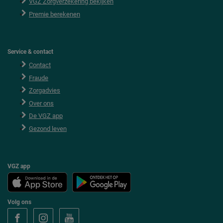
VGZ Zorgverzekering bekijken
Premie berekenen
Service & contact
Contact
Fraude
Zorgadvies
Over ons
De VGZ app
Gezond leven
VGZ app
Volg ons
V
V
V
o
o
o