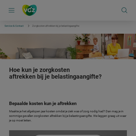
S
k
i
p
l
i
Service & Contact
Zorgkosten aftrekken bij je belastingaangifte
n
k
s
n
a
v
i
g
a
Hoe kun je zorgkosten
t
aftrekken bij je belastingaangifte?
i
e
Bepaalde kosten kun je aftrekken
Maakte je het afgelopen jaar kosten omdat je ziek was of zorg nodig had?
Dan mag je in
sommige gevallen zorgkosten aftrekken bij je belastingaangifte. We leggen graag uit waar
je op moet letten.