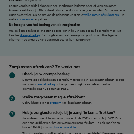
Het soort zorgkosten
Kosten voor bepaalde behandelingen, medicijnen, hulpmiddelen of vervoerskosten
kunnen aftrekbaar zijn. Bijvoorbeeld als ze niet door ons vergoed worden. En niet onder je
eigen risico vallen. Op de site van de Belastingdienst zie je
welke kosten aftrekbaar zijn
. En
welke
voorwaarden
er gelden.
De hoogte van het bedrag van de zorgkosten
Om geld terug te krijgen, moeten de zorgkosten boven een bepaald bedrag komen. Dit
heet het
drempelbedrag
. De hoogte ervan is afhankelijk van je inkomen. Hoe lager je
inkomen, hoe groter de kans dat je een bedrag kunt terugkrijgen.
Zorgkosten aftrekken? Zo werkt het
Check jouw drempelbedrag?
Dan weet je gelijk of je een bedrag kúnt terugkrijgen. De Belastingdienst legt uit
wat jouw
drempelbedrag
is. Heb je meer zorgkosten betaald dan het
drempelbedrag? Ga dan naar stap 2.
Welke zorgkosten mag je aftrekken?
Gebruik hiervoor het
overzicht
van de Belastingdienst.
Heb je zorgkosten die je bij je aangifte kunt aftrekken?
Je vindt een overzicht van je zorgkosten in de VGZ app en op Mijn VGZ. Er is
een handige filter voor het jaar waarover je aangifte doet. En ook voor 'eigen
kosten'. Bekijk jouw
zorgkosten overzicht
.
Tip: ontvang je soms direct rekeningen van je zorgaanbieder? Deze rekeningen