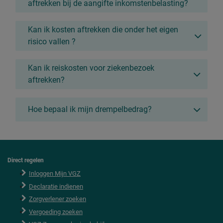
aftrekken bij de aangifte inkomstenbelasting?
Kan ik kosten aftrekken die onder het eigen
risico vallen ?
Kan ik reiskosten voor ziekenbezoek
aftrekken?
Hoe bepaal ik mijn drempelbedrag?
Direct regelen
F
o
Inloggen Mijn VGZ
o
Declaratie indienen
t
e
Zorgverlener zoeken
r
Vergoeding zoeken