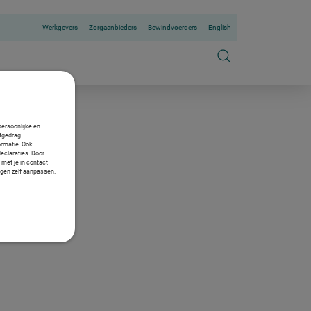
Werkgevers
Zorgaanbieders
Bewindvoerders
English
persoonlijke en
fgedrag.
ormatie. Ook
declaraties. Door
 met je in contact
ngen zelf aanpassen.