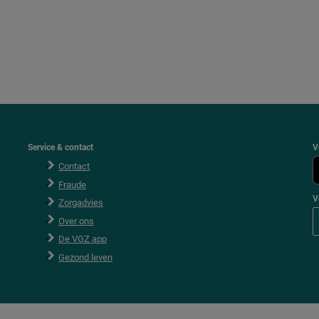
Service & contact
V
Contact
Fraude
V
Zorgadvies
V
Over ons
o
l
De VGZ app
g
V
Gezond leven
G
Z
o
p
F
a