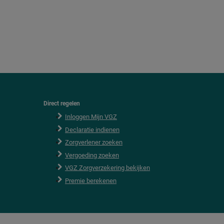
Direct regelen
F
o
Inloggen Mijn VGZ
o
Declaratie indienen
t
e
Zorgverlener zoeken
r
Vergoeding zoeken
VGZ Zorgverzekering bekijken
Premie berekenen