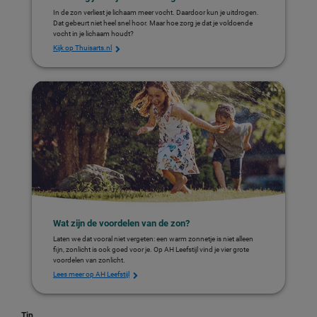
In de zon verliest je lichaam meer vocht. Daardoor kun je uitdrogen.
Dat gebeurt niet heel snel hoor. Maar hoe zorg je dat je voldoende
vocht in je lichaam houdt?
Kijk op Thuisarts.nl
Wat zijn de voordelen van de zon?
Laten we dat vooral niet vergeten: een warm zonnetje is niet alleen
fijn, zonlicht is ook goed voor je. Op AH Leefstijl vind je vier grote
voordelen van zonlicht.
Lees meer op AH Leefstijl
Tip