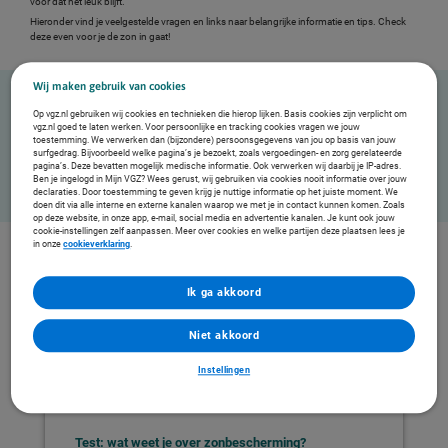
voor dat het leuk blijft.
Hieronder vind je veelgestelde vragen en links naar belangrijke informatie en tips. Check
deze even voor je de zon in gaat!
Wij maken gebruik van cookies
Op vgz.nl gebruiken wij cookies en technieken die hierop lijken. Basis cookies zijn verplicht om
Samen met AH Leefstijl
vgz.nl goed te laten werken. Voor persoonlijke en tracking cookies vragen we jouw
toestemming. We verwerken dan (bijzondere) persoonsgegevens van jou op basis van jouw
Wij werken samen met AH aan een gezonder Nederland. Daarom vind je op deze pagina
surfgedrag. Bijvoorbeeld welke pagina’s je bezoekt, zoals vergoedingen- en zorg gerelateerde
pagina’s. Deze bevatten mogelijk medische informatie. Ook verwerken wij daarbij je IP-adres.
links naar onder andere AH Leefstijl.
Ben je ingelogd in Mijn VGZ? Wees gerust, wij gebruiken via cookies nooit informatie over jouw
declaraties. Door toestemming te geven krijg je nuttige informatie op het juiste moment. We
doen dit via alle interne en externe kanalen waarop we met je in contact kunnen komen. Zoals
op deze website, in onze app, e-mail, social media en advertentie kanalen. Je kunt ook jouw
cookie-instellingen zelf aanpassen. Meer over cookies en welke partijen deze plaatsen lees je
in onze
cookieverklaring
.
Ik ga akkoord
Niet akkoord
Instellingen
Test: wat weet je over zonbescherming?