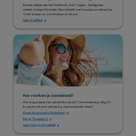
Doe de zelftest van het Huidfonds, met 7 vragen. Je krijgt dan
meteen nuttige informatie. Bijvoorbeeld over hoeveel zonnebrand je
'moet' smeren en over kinderen en de zon.
Naar de zelftest
Hoe voorkom je zonnebrand?
Hoe zorg je dat je niet verbrandt in de zon? Hoe smeer je je veilig in?
En als je huid toch verbrand is, wat moet je dan doen?
Check de zonkracht (Nederland)
Kijk op Thuisarts.nl
Lees meer op AH Leefstijl