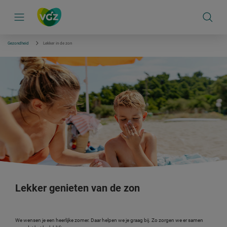
S
k
i
p
l
i
Gezondheid
Lekker in de zon
n
k
s
n
a
v
i
g
a
t
i
e
Lekker genieten van de zon
We wensen je een heerlijke zomer. Daar helpen we je graag bij. Zo zorgen we er samen