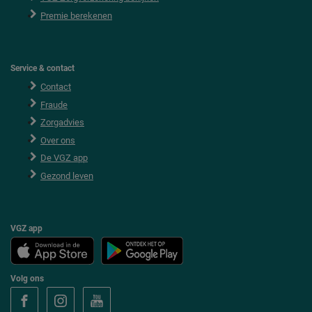
Premie berekenen
Service & contact
Contact
Fraude
Zorgadvies
Over ons
De VGZ app
Gezond leven
VGZ app
Volg ons
V
V
V
o
o
o