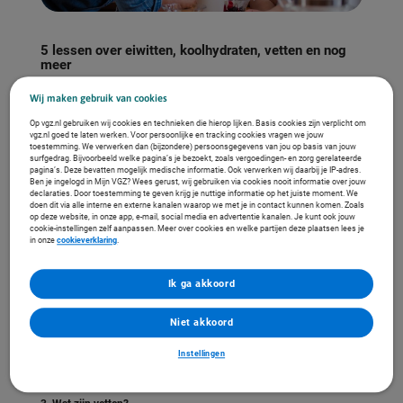
5 lessen over eiwitten, koolhydraten, vetten en nog
meer
Wij maken gebruik van cookies
1. Eiwitten: voor sterke spieren
Op vgz.nl gebruiken wij cookies en technieken die hierop lijken. Basis cookies zijn verplicht om
Eiwitten zijn goed voor je spieren en andere cellen in jouw lichaam.
vgz.nl goed te laten werken. Voor persoonlijke en tracking cookies vragen we jouw
toestemming. We verwerken dan (bijzondere) persoonsgegevens van jou op basis van jouw
Kwark
surfgedrag. Bijvoorbeeld welke pagina’s je bezoekt, zoals vergoedingen- en zorg gerelateerde
Yoghurt
pagina’s. Deze bevatten mogelijk medische informatie. Ook verwerken wij daarbij je IP-adres.
Ben je ingelogd in Mijn VGZ? Wees gerust, wij gebruiken via cookies nooit informatie over jouw
Eieren
declaraties. Door toestemming te geven krijg je nuttige informatie op het juiste moment. We
Vlees en vis
doen dit via alle interne en externe kanalen waarop we met je in contact kunnen komen. Zoals
op deze website, in onze app, e-mail, social media en advertentie kanalen. Je kunt ook jouw
cookie-instellingen zelf aanpassen. Meer over cookies en welke partijen deze plaatsen lees je
in onze
cookieverklaring
.
2. Koolhydraten geven energie
Koolhydraten zijn belangrijk voor een gezond lichaam. Ze geven jouw lichaam en
hersenen energie! En ze zorgen dat je niet ziek wordt. Producten met
Ik ga akkoord
koolhydraten:
Brood
Niet akkoord
Aardappels
Fruit
Instellingen
Pasta of rijst