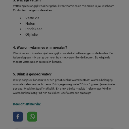
3. Wat zijn vetten?
Vetten zijn belangrijk voor het gebruik van vitamines en mineralen in jouw lichaam.
Producten met gezonde vetten:
Vette vis
Noten
Pindakaas
Olijfolie
4. Waarom vitamines en mineralen?
Vitamines en mineralen zijn belangrijk voor sterke botten en gezonde tanden. Eet
iedere dag een mix van groente en fruit met verschillende kleuren. Zo krijg je de
meeste vitamines en mineralen binnen.
5. Drink je genoeg water?
Wist je dat jouw lichaam voor een groot deel uit water bestaat? Water is belangrijk
voor alle delen van het lichaam. Drink je genoeg water? Drink 6 glazen (kraan)water
per dag. Maak het jezelf makkelijk. En drink bij elke maaltijd 1 glas water. Vind je
water drinken lastig? Of niet zo lekker? Geef water een smaakje!
Deel dit artikel via: