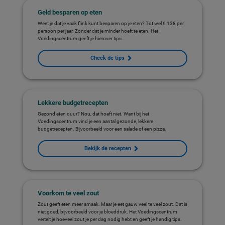
Geld besparen op eten
Weet je dat je vaak flink kunt besparen op je eten? Tot wel € 138 per
persoon per jaar. Zonder dat je minder hoeft te eten. Het
Voedingscentrum geeft je hierover tips.
Check de tips
Lekkere budgetrecepten
Gezond eten duur? Nou, dat hoeft niet. Want bij het
Voedingscentrum vind je een aantal gezonde, lekkere
budgetrecepten. Bijvoorbeeld voor een salade of een pizza.
Bekijk de recepten
Voorkom te veel zout
Zout geeft eten meer smaak. Maar je eet gauw veel te veel zout. Dat is
niet goed, bijvoorbeeld voor je bloeddruk. Het Voedingscentrum
vertelt je hoeveel zout je per dag nodig hebt en geeft je handig tips.