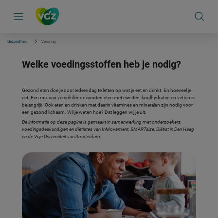
S
k
i
p
l
i
Gezondheid
Voeding
n
k
Welke voedingsstoffen heb je nodig?
s
n
a
v
Gezond eten doe je door iedere dag te letten op wat je eet en drinkt. En hoeveel je
i
eet. Een mix van verschillende soorten eten met eiwitten, koolhydraten en vetten is
g
belangrijk. Ook eten en drinken met daarin vitamines en mineralen zijn nodig voor
a
een gezond lichaam. Wil je weten hoe? Dat leggen wij je uit.
t
i
De informatie op deze pagina is gemaakt in samenwerking met onderzoekers,
e
voedingsdeskundigen en diëtistes van InMovement, SMARTsize, Diëtist in Den Haag
en de Vrije Universiteit van Amsterdam.