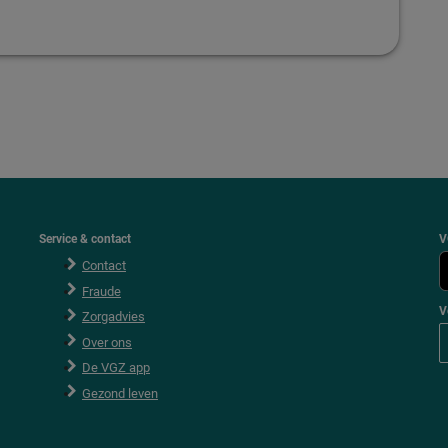
Service & contact
V
Contact
Fraude
V
Zorgadvies
V
Over ons
o
l
De VGZ app
g
V
Gezond leven
G
Z
o