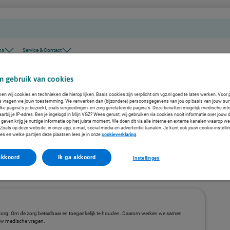
ns
Service & Contact
n gebruik van cookies
ken wij cookies en technieken die hierop lijken. Basis cookies zijn verplicht om vgz.nl goed te laten werken. Voor 
s vragen we jouw toestemming. We verwerken dan (bijzondere) persoonsgegevens van jou op basis van jouw sur
lke pagina’s je bezoekt, zoals vergoedingen- en zorg gerelateerde pagina’s. Deze bevatten mogelijk medische inf
arbij je IP-adres. Ben je ingelogd in Mijn VGZ? Wees gerust, wij gebruiken via cookies nooit informatie over jouw 
even krijg je nuttige informatie op het juiste moment. We doen dit via alle interne en externe kanalen waarop we
oals op deze website, in onze app, e-mail, social media en advertentie kanalen. Je kunt ook jouw cookie-instelli
es en welke partijen deze plaatsen lees je in onze
cookieverklaring
.
akkoord
Ik ga akkoord
Instellingen
zorg. Om de zorg betaalbaar en toegankelijk te houden. Daarom werken we samen
ouw medische vragen.