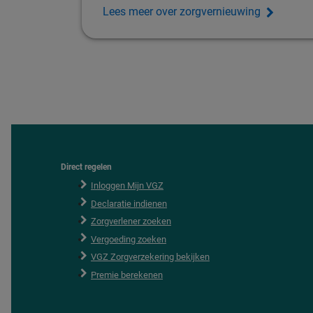
Lees meer over zorgvernieuwing
Direct regelen
F
o
Inloggen Mijn VGZ
o
Declaratie indienen
t
e
Zorgverlener zoeken
r
Vergoeding zoeken
VGZ Zorgverzekering bekijken
Premie berekenen