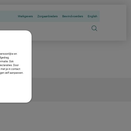
Werkgevers
Zorgaanbieders
Bewindvoerders
English
persoonlijke en
fgedrag.
ormatie. Ook
declaraties. Door
 met je in contact
ngen zelf aanpassen.