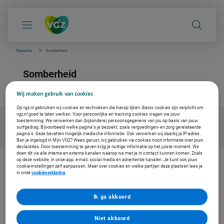
S
k
i
p
l
i
Thuisarts
Somberheid
n
k
Somberheid
s
n
betrouwbare info van de huisarts
a
Wij maken gebruik van cookies
v
i
Op vgz.nl gebruiken wij cookies en technieken die hierop lijken. Basis cookies zijn verplicht om
g
vgz.nl goed te laten werken. Voor persoonlijke en tracking cookies vragen we jouw
a
toestemming. We verwerken dan (bijzondere) persoonsgegevens van jou op basis van jouw
t
surfgedrag. Bijvoorbeeld welke pagina’s je bezoekt, zoals vergoedingen- en zorg gerelateerde
i
pagina’s. Deze bevatten mogelijk medische informatie. Ook verwerken wij daarbij je IP-adres.
e
Ben je ingelogd in Mijn VGZ? Wees gerust, wij gebruiken via cookies nooit informatie over jouw
declaraties. Door toestemming te geven krijg je nuttige informatie op het juiste moment. We
doen dit via alle interne en externe kanalen waarop we met je in contact kunnen komen. Zoals
op deze website, in onze app, e-mail, social media en advertentie kanalen. Je kunt ook jouw
cookie-instellingen zelf aanpassen. Meer over cookies en welke partijen deze plaatsen lees je
De zorg vernieuwen. Ook voor jou
in onze
cookieverklaring
.
Bij Coöperatie VGZ werken we aan oplossingen voor gezondheid en
zorg. Om de zorg betaalbaar en toegankelijk te houden. Daarom
werken we samen met Thuisarts, met betrouwbare en
Ik ga akkoord
onafhankelijke informatie voor jouw medische vragen.
Niet akkoord
Lees meer over zorgvernieuwing