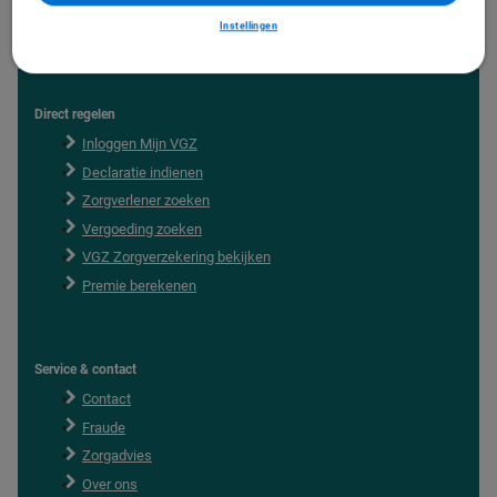
Instellingen
Direct regelen
F
o
Inloggen Mijn VGZ
o
Declaratie indienen
t
e
Zorgverlener zoeken
r
Vergoeding zoeken
VGZ Zorgverzekering bekijken
Premie berekenen
Service & contact
Contact
Fraude
Zorgadvies
Over ons