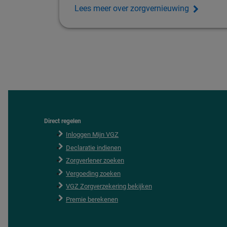
Lees meer over zorgvernieuwing
Direct regelen
F
o
Inloggen Mijn VGZ
o
Declaratie indienen
t
e
Zorgverlener zoeken
r
Vergoeding zoeken
VGZ Zorgverzekering bekijken
Premie berekenen