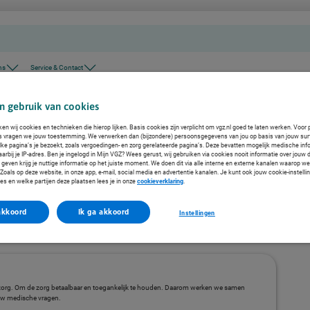
ns
Service & Contact
n gebruik van cookies
ken wij cookies en technieken die hierop lijken. Basis cookies zijn verplicht om vgz.nl goed te laten werken. Voor 
s vragen we jouw toestemming. We verwerken dan (bijzondere) persoonsgegevens van jou op basis van jouw sur
lke pagina’s je bezoekt, zoals vergoedingen- en zorg gerelateerde pagina’s. Deze bevatten mogelijk medische inf
arbij je IP-adres. Ben je ingelogd in Mijn VGZ? Wees gerust, wij gebruiken via cookies nooit informatie over jouw 
even krijg je nuttige informatie op het juiste moment. We doen dit via alle interne en externe kanalen waarop we
oals op deze website, in onze app, e-mail, social media en advertentie kanalen. Je kunt ook jouw cookie-instelli
es en welke partijen deze plaatsen lees je in onze
cookieverklaring
.
akkoord
Ik ga akkoord
Instellingen
zorg. Om de zorg betaalbaar en toegankelijk te houden. Daarom werken we samen
ouw medische vragen.