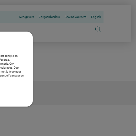
Werkgevers
Zorgaanbieders
Bewindvoerders
English
persoonlijke en
fgedrag.
ormatie. Ook
declaraties. Door
 met je in contact
ngen zelf aanpassen.