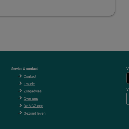
Service & contact
V
Contact
Fraude
V
Zorgadvies
V
Over ons
o
l
De VGZ app
g
V
Gezond leven
G
Z
o