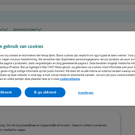
ns
Service & Contact
n gebruik van cookies
ken wij cookies en technieken die hierop lijken. Basis cookies zijn verplicht om vgz.nl goed te laten werken. Voor 
s vragen we jouw toestemming. We verwerken dan (bijzondere) persoonsgegevens van jou op basis van jouw sur
lke pagina’s je bezoekt, zoals vergoedingen- en zorg gerelateerde pagina’s. Deze bevatten mogelijk medische inf
arbij je IP-adres. Ben je ingelogd in Mijn VGZ? Wees gerust, wij gebruiken via cookies nooit informatie over jouw 
even krijg je nuttige informatie op het juiste moment. We doen dit via alle interne en externe kanalen waarop we
oals op deze website, in onze app, e-mail, social media en advertentie kanalen. Je kunt ook jouw cookie-instelli
es en welke partijen deze plaatsen lees je in onze
cookieverklaring
.
akkoord
Ik ga akkoord
Instellingen
zorg. Om de zorg betaalbaar en toegankelijk te houden. Daarom werken we samen
ouw medische vragen.