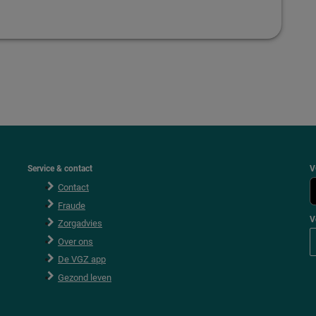
Service & contact
V
Contact
Fraude
V
Zorgadvies
V
Over ons
o
l
De VGZ app
g
V
Gezond leven
G
Z
o