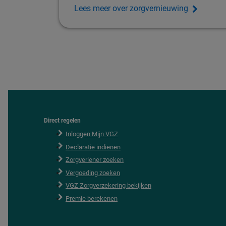
Lees meer over zorgvernieuwing
Direct regelen
F
o
Inloggen Mijn VGZ
o
Declaratie indienen
t
e
Zorgverlener zoeken
r
Vergoeding zoeken
VGZ Zorgverzekering bekijken
Premie berekenen