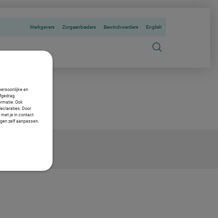
Werkgevers
Zorgaanbieders
Bewindvoerders
English
persoonlijke en
fgedrag.
ormatie. Ook
declaraties. Door
 met je in contact
ngen zelf aanpassen.