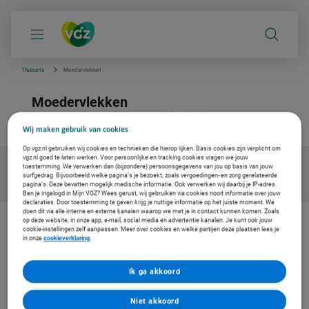
S
k
i
p
l
i
Thuisarts
Moedervlekken
n
k
Moedervlekken
s
n
betrouwbare info van de huisarts
a
Wij maken gebruik van cookies
v
i
Op vgz.nl gebruiken wij cookies en technieken die hierop lijken. Basis cookies zijn verplicht om
g
vgz.nl goed te laten werken. Voor persoonlijke en tracking cookies vragen we jouw
a
toestemming. We verwerken dan (bijzondere) persoonsgegevens van jou op basis van jouw
t
surfgedrag. Bijvoorbeeld welke pagina’s je bezoekt, zoals vergoedingen- en zorg gerelateerde
i
pagina’s. Deze bevatten mogelijk medische informatie. Ook verwerken wij daarbij je IP-adres.
e
Ben je ingelogd in Mijn VGZ? Wees gerust, wij gebruiken via cookies nooit informatie over jouw
declaraties. Door toestemming te geven krijg je nuttige informatie op het juiste moment. We
doen dit via alle interne en externe kanalen waarop we met je in contact kunnen komen. Zoals
op deze website, in onze app, e-mail, social media en advertentie kanalen. Je kunt ook jouw
cookie-instellingen zelf aanpassen. Meer over cookies en welke partijen deze plaatsen lees je
De zorg vernieuwen. Ook voor jou
in onze
cookieverklaring
.
Bij Coöperatie VGZ werken we aan oplossingen voor gezondheid en
zorg. Om de zorg betaalbaar en toegankelijk te houden. Daarom
werken we samen met Thuisarts, met betrouwbare en
Ik ga akkoord
onafhankelijke informatie voor jouw medische vragen.
Niet akkoord
Lees meer over zorgvernieuwing