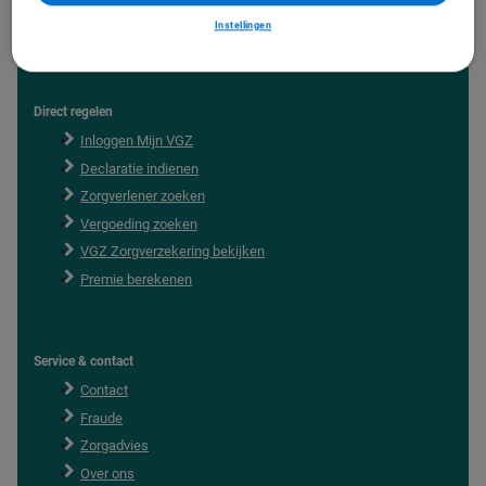
Instellingen
Direct regelen
F
o
Inloggen Mijn VGZ
o
Declaratie indienen
t
e
Zorgverlener zoeken
r
Vergoeding zoeken
VGZ Zorgverzekering bekijken
Premie berekenen
Service & contact
Contact
Fraude
Zorgadvies
Over ons