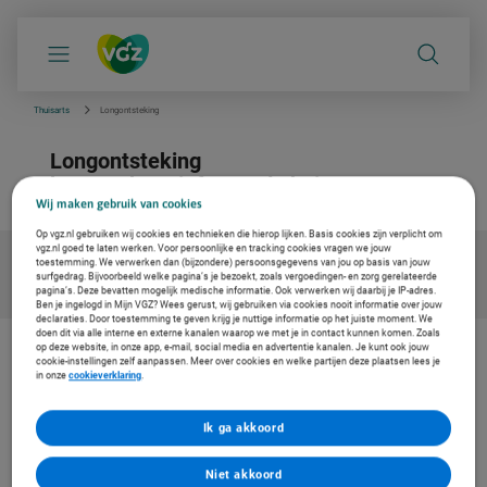
S
k
i
p
l
i
Thuisarts
Longontsteking
n
k
Longontsteking
s
n
betrouwbare info van de huisarts
a
Wij maken gebruik van cookies
v
i
Op vgz.nl gebruiken wij cookies en technieken die hierop lijken. Basis cookies zijn verplicht om
g
vgz.nl goed te laten werken. Voor persoonlijke en tracking cookies vragen we jouw
a
toestemming. We verwerken dan (bijzondere) persoonsgegevens van jou op basis van jouw
t
surfgedrag. Bijvoorbeeld welke pagina’s je bezoekt, zoals vergoedingen- en zorg gerelateerde
i
pagina’s. Deze bevatten mogelijk medische informatie. Ook verwerken wij daarbij je IP-adres.
e
Ben je ingelogd in Mijn VGZ? Wees gerust, wij gebruiken via cookies nooit informatie over jouw
declaraties. Door toestemming te geven krijg je nuttige informatie op het juiste moment. We
doen dit via alle interne en externe kanalen waarop we met je in contact kunnen komen. Zoals
op deze website, in onze app, e-mail, social media en advertentie kanalen. Je kunt ook jouw
cookie-instellingen zelf aanpassen. Meer over cookies en welke partijen deze plaatsen lees je
De zorg vernieuwen. Ook voor jou
in onze
cookieverklaring
.
Bij Coöperatie VGZ werken we aan oplossingen voor gezondheid en
zorg. Om de zorg betaalbaar en toegankelijk te houden. Daarom
werken we samen met Thuisarts, met betrouwbare en
Ik ga akkoord
onafhankelijke informatie voor jouw medische vragen.
Niet akkoord
Lees meer over zorgvernieuwing