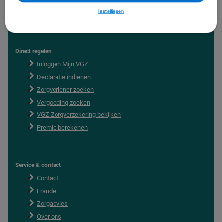
Instellingen
Direct regelen
F
o
Inloggen Mijn VGZ
o
Declaratie indienen
t
e
Zorgverlener zoeken
r
Vergoeding zoeken
VGZ Zorgverzekering bekijken
Premie berekenen
Service & contact
Contact
Fraude
Zorgadvies
Over ons