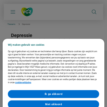
S
k
i
p
l
i
Thuisarts
Depressie
n
k
Depressie
s
n
betrouwbare info van de huisarts
a
Wij maken gebruik van cookies
v
i
Op vgz.nl gebruiken wij cookies en technieken die hierop lijken. Basis cookies zijn verplicht om
g
vgz.nl goed te laten werken. Voor persoonlijke en tracking cookies vragen we jouw
a
toestemming. We verwerken dan (bijzondere) persoonsgegevens van jou op basis van jouw
t
surfgedrag. Bijvoorbeeld welke pagina’s je bezoekt, zoals vergoedingen- en zorg gerelateerde
i
pagina’s. Deze bevatten mogelijk medische informatie. Ook verwerken wij daarbij je IP-adres.
e
Ben je ingelogd in Mijn VGZ? Wees gerust, wij gebruiken via cookies nooit informatie over jouw
declaraties. Door toestemming te geven krijg je nuttige informatie op het juiste moment. We
doen dit via alle interne en externe kanalen waarop we met je in contact kunnen komen. Zoals
op deze website, in onze app, e-mail, social media en advertentie kanalen. Je kunt ook jouw
cookie-instellingen zelf aanpassen. Meer over cookies en welke partijen deze plaatsen lees je
De zorg vernieuwen. Ook voor jou
in onze
cookieverklaring
.
Bij Coöperatie VGZ werken we aan oplossingen voor gezondheid en
zorg. Om de zorg betaalbaar en toegankelijk te houden. Daarom
werken we samen met Thuisarts, met betrouwbare en
Ik ga akkoord
onafhankelijke informatie voor jouw medische vragen.
Niet akkoord
Lees meer over zorgvernieuwing