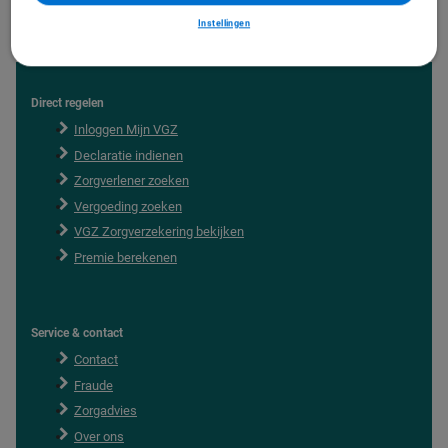
Instellingen
Direct regelen
F
o
Inloggen Mijn VGZ
o
Declaratie indienen
t
e
Zorgverlener zoeken
r
Vergoeding zoeken
VGZ Zorgverzekering bekijken
Premie berekenen
Service & contact
Contact
Fraude
Zorgadvies
Over ons