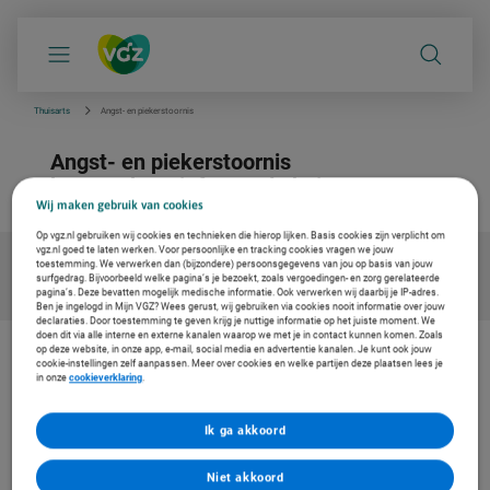
S
k
i
p
l
i
Thuisarts
Angst- en piekerstoornis
n
k
Angst- en piekerstoornis
s
n
betrouwbare info van de huisarts
a
Wij maken gebruik van cookies
v
i
Op vgz.nl gebruiken wij cookies en technieken die hierop lijken. Basis cookies zijn verplicht om
g
vgz.nl goed te laten werken. Voor persoonlijke en tracking cookies vragen we jouw
a
toestemming. We verwerken dan (bijzondere) persoonsgegevens van jou op basis van jouw
t
surfgedrag. Bijvoorbeeld welke pagina’s je bezoekt, zoals vergoedingen- en zorg gerelateerde
i
pagina’s. Deze bevatten mogelijk medische informatie. Ook verwerken wij daarbij je IP-adres.
e
Ben je ingelogd in Mijn VGZ? Wees gerust, wij gebruiken via cookies nooit informatie over jouw
declaraties. Door toestemming te geven krijg je nuttige informatie op het juiste moment. We
doen dit via alle interne en externe kanalen waarop we met je in contact kunnen komen. Zoals
op deze website, in onze app, e-mail, social media en advertentie kanalen. Je kunt ook jouw
cookie-instellingen zelf aanpassen. Meer over cookies en welke partijen deze plaatsen lees je
De zorg vernieuwen. Ook voor jou
in onze
cookieverklaring
.
Bij Coöperatie VGZ werken we aan oplossingen voor gezondheid en
zorg. Om de zorg betaalbaar en toegankelijk te houden. Daarom
werken we samen met Thuisarts, met betrouwbare en
Ik ga akkoord
onafhankelijke informatie voor jouw medische vragen.
Niet akkoord
Lees meer over zorgvernieuwing