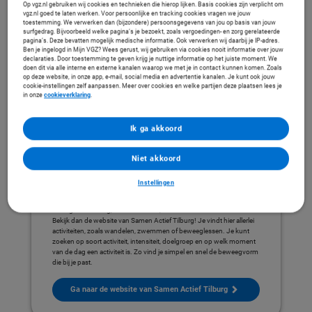
Op vgz.nl gebruiken wij cookies en technieken die hierop lijken. Basis cookies zijn verplicht om
vgz.nl goed te laten werken. Voor persoonlijke en tracking cookies vragen we jouw
Bewegen in jouw buurt
toestemming. We verwerken dan (bijzondere) persoonsgegevens van jou op basis van jouw
Leuk en meestal gratis aanbod
surfgedrag. Bijvoorbeeld welke pagina’s je bezoekt, zoals vergoedingen- en zorg gerelateerde
Met anderen of alleen
pagina’s. Deze bevatten mogelijk medische informatie. Ook verwerken wij daarbij je IP-adres.
Ben je ingelogd in Mijn VGZ? Wees gerust, wij gebruiken via cookies nooit informatie over jouw
declaraties. Door toestemming te geven krijg je nuttige informatie op het juiste moment. We
Activiteiten in Tilburg
doen dit via alle interne en externe kanalen waarop we met je in contact kunnen komen. Zoals
op deze website, in onze app, e-mail, social media en advertentie kanalen. Je kunt ook jouw
cookie-instellingen zelf aanpassen. Meer over cookies en welke partijen deze plaatsen lees je
in onze
cookieverklaring
.
Ik ga akkoord
Niet akkoord
Instellingen
Activiteiten in Tilburg
Bewegen in Tilburg, Berkel-Enschot, Biezenmortel en Udenhout?
Bekijk dan de website van Samen Actief Tilburg! Je vindt hier allerlei
activiteiten, zoals wandelen, zwemmen of beweeglessen. Je kunt
zoeken op soort activiteit, intensiteit, doelgroep en op welk moment
van de dag een activiteit is. Zo vind je simpel en snel de beweegvorm
die bij je past.
Ga naar de website van Samen Actief Tilburg