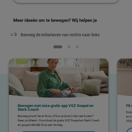
Meer ideeën om te bewegen? Wij helpen je
Beweeg de initiatieven van rechts naar links
Bewegen met onze gratis app VGZ Soepel en
Fit
Sterk Coach
Extr
Beweeg je toch liever thuis, of kun je (even) niet naar buiten?
en h
Geen probleem. Download de gratis VGZ Soepel en Sterk Coach
Of b
en ga gemakkelijk thuis aan de slag.