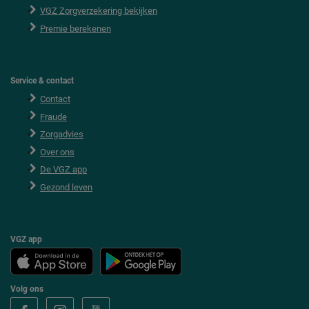
VGZ Zorgverzekering bekijken
Premie berekenen
Service & contact
Contact
Fraude
Zorgadvies
Over ons
De VGZ app
Gezond leven
VGZ app
Volg ons
V
V
V