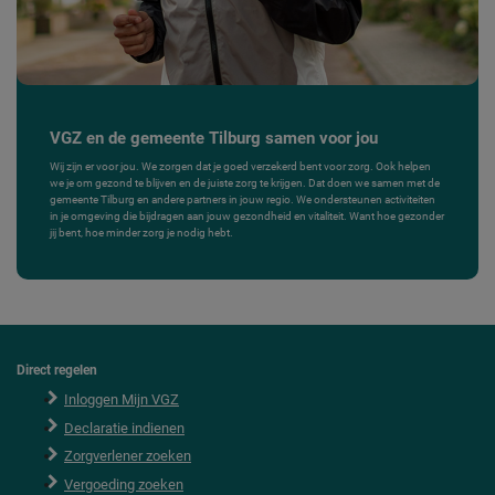
VGZ en de gemeente Tilburg samen voor jou
Wij zijn er voor jou. We zorgen dat je goed verzekerd bent voor zorg. Ook helpen
we je om gezond te blijven en de juiste zorg te krijgen. Dat doen we samen met de
gemeente Tilburg en andere partners in jouw regio. We ondersteunen activiteiten
in je omgeving die bijdragen aan jouw gezondheid en vitaliteit. Want hoe gezonder
jij bent, hoe minder zorg je nodig hebt.
Direct regelen
F
o
Inloggen Mijn VGZ
o
Declaratie indienen
t
e
Zorgverlener zoeken
r
Vergoeding zoeken