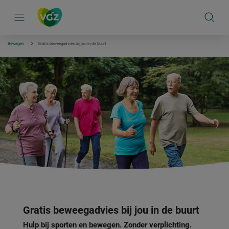
S
k
i
p
l
i
Bewegen
Gratis beweegadvies bij jou in de buurt
n
k
s
n
a
v
i
g
a
t
i
e
Gratis beweegadvies bij jou in de buurt
Hulp bij sporten en bewegen. Zonder verplichting.