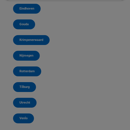
Eindhoven
Gouda
Krimpenerwaard
Nijmegen
Rotterdam
Tilburg
Utrecht
Venlo