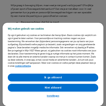
Wil je graag in beweging blijven, maar weet je niet goed wat bij je past? Of twijfel je
of je een sport of beweegactiviteit aankunt? Dan sta je er niet alleen voor. In veel
gemeenten kun je gratis en persoonlijk beweegadvies krijgen van een specialist.
Op een manier die past bij jouw gezondheid en wensen.
Beweegadvies dat bij je past
Dichtbij jou in de buurt
Wij maken gebruik van cookies
Gratis en zonder verplichting
Op vgz.nl gebruiken wij cookies en technieken die hierop lijken. Basis cookies zijn verplicht om
vgz.nl goed te laten werken. Voor persoonlijke en tracking cookies vragen we jouw
toestemming. We verwerken dan (bijzondere) persoonsgegevens van jou op basis van jouw
Ga nu naar beweegadvies in jouw stad
surfgedrag. Bijvoorbeeld welke pagina’s je bezoekt, zoals vergoedingen- en zorg gerelateerde
Woon je niet in een van onderstaande steden? Informeer dan bij jouw gemeente of
pagina’s. Deze bevatten mogelijk medische informatie. Ook verwerken wij daarbij je IP-adres.
hulp bij sporten of bewegen beschikbaar is.
Ben je ingelogd in Mijn VGZ? Wees gerust, wij gebruiken via cookies nooit informatie over jouw
declaraties. Door toestemming te geven krijg je nuttige informatie op het juiste moment. We
doen dit via alle interne en externe kanalen waarop we met je in contact kunnen komen. Zoals
op deze website, in onze app, e-mail, social media en advertentie kanalen. Je kunt ook jouw
Alkmaar
cookie-instellingen zelf aanpassen. Meer over cookies en welke partijen deze plaatsen lees je
in onze
cookieverklaring
.
Den Haag
Ik ga akkoord
Dordrecht
Niet akkoord
Instellingen
Dijk en Waard