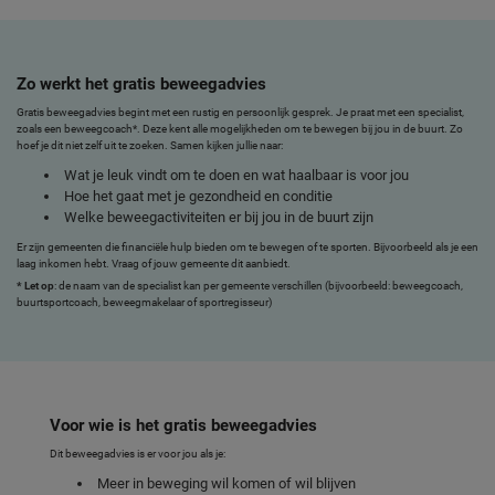
Zo werkt het gratis beweegadvies
Gratis beweegadvies begint met een rustig en persoonlijk gesprek. Je praat met een specialist,
zoals een beweegcoach*. Deze kent alle mogelijkheden om te bewegen bij jou in de buurt. Zo
hoef je dit niet zelf uit te zoeken. Samen kijken jullie naar:
Wat je leuk vindt om te doen en wat haalbaar is voor jou
Hoe het gaat met je gezondheid en conditie
Welke beweegactiviteiten er bij jou in de buurt zijn
Er zijn gemeenten die financiële hulp bieden om te bewegen of te sporten. Bijvoorbeeld als je een
laag inkomen hebt. Vraag of jouw gemeente dit aanbiedt.
* Let op
: de naam van de specialist kan per gemeente verschillen (bijvoorbeeld: beweegcoach,
buurtsportcoach, beweegmakelaar of sportregisseur)
Voor wie is het gratis beweegadvies
Dit beweegadvies is er voor jou als je:
Meer in beweging wil komen of wil blijven