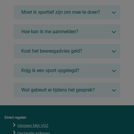
Moet ik sportief zijn om mee te doen?
Hoe kan ik me aanmelden?
Kost het beweegadvies geld?
Krijg ik een sport opgelegd?
Wat gebeurt er tijdens het gesprek?
Direct regelen
F
o
Inloggen Mijn VGZ
o
Declaratie indienen