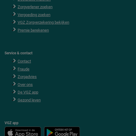
t
e
Zorgverlener zoeken
r
Vergoeding zoeken
VGZ Zorgverzekering bekijken
Premie berekenen
Service & contact
Contact
Fraude
Zorgadvies
Over ons
De VGZ app
Gezond leven
VGZ app