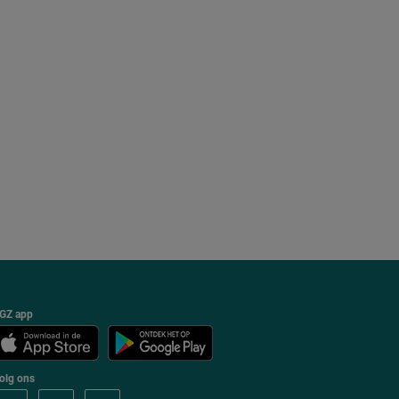
GZ app
olg ons
V
V