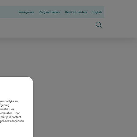
Werkgevers
Zorgaanbieders
Bewindvoerders
English
persoonlijke en
fgedrag.
ormatie. Ook
declaraties. Door
 met je in contact
ngen zelf aanpassen.