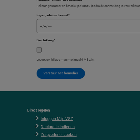
Rekeningnummer en betaalwijze kunt u (zodra de aanmelding is verwerkt) aa
Ingangsdatum bewind
*
Beschikking
*
Let op: uw bijlage mag maximaal 6 MB zijn.
Direct regelen
F
o
Inloggen Mijn VGZ
o
Declaratie indienen
t
e
Zorgverlener zoeken
r