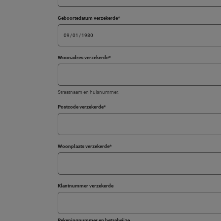
Geboortedatum verzekerde
*
Woonadres verzekerde
*
Straatnaam en huisnummer.
Postcode verzekerde
*
Woonplaats verzekerde
*
Klantnummer verzekerde
Rekeningnummer en betaalwijze