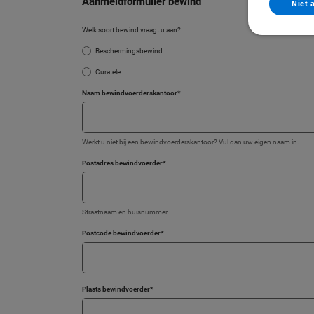
Aanmeldformulier bewind
Niet 
Welk soort bewind vraagt u aan?
Beschermingsbewind
Curatele
Naam bewindvoerderskantoor
*
Werkt u niet bij een bewindvoerderskantoor? Vul dan uw eigen naam in.
Postadres bewindvoerder
*
Straatnaam en huisnummer.
Postcode bewindvoerder
*
Plaats bewindvoerder
*