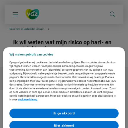
S
k
i
p
l
i
Risico hart- en vaatziekten verlagen
n
k
Ik wil weten wat mijn risico op hart- en
s
n
vaatziekten is
a
betrouwbare info van de huisarts
v
Wij maken gebruik van cookies
i
g
Op vgz.nl gebruiken wij cookies en technieken die hierop lijken. Basis cookies zijn verplicht om
vgz.nl goed te laten werken. Voor persoonlijke en tracking cookies vragen we jouw
a
toestemming. We verwerken dan (bijzondere) persoonsgegevens van jou op basis van jouw
t
surfgedrag. Bijvoorbeeld welke pagina’s je bezoekt, zoals vergoedingen- en zorg gerelateerde
i
pagina’s. Deze bevatten mogelijk medische informatie. Ook verwerken wij daarbij je IP-adres.
e
Ben je ingelogd in Mijn VGZ? Wees gerust, wij gebruiken via cookies nooit informatie over jouw
declaraties. Door toestemming te geven krijg je nuttige informatie op het juiste moment. We
doen dit via alle interne en externe kanalen waarop we met je in contact kunnen komen. Zoals
op deze website, in onze app, e-mail, social media en advertentie kanalen. Je kunt ook jouw
cookie-instellingen zelf aanpassen. Meer over cookies en welke partijen deze plaatsen lees je
in onze
cookieverklaring
.
De zorg vernieuwen. Ook voor jou
Bij Coöperatie VGZ werken we aan oplossingen voor gezondheid en
Ik ga akkoord
zorg. Om de zorg betaalbaar en toegankelijk te houden. Daarom
werken we samen met Thuisarts, met betrouwbare en
onafhankelijke informatie voor jouw medische vragen.
Niet akkoord