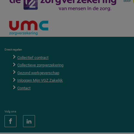
F
Direct regelen
o
Collectief contract
o
t
Collectieve zorgverzekering
e
r
Gezond werkgeverschap
Inloggen Mijn VGZ Zakelijk
Contact
Volg ons
V
V
o
G
l
Z
g
o