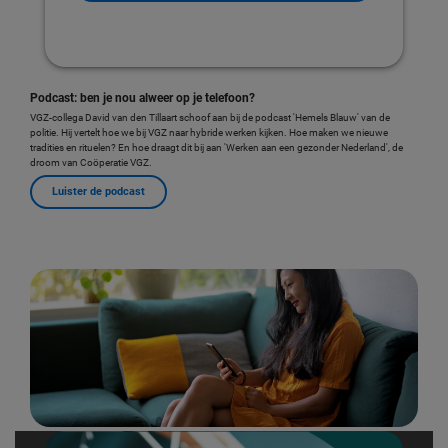
Podcast: ben je nou alweer op je telefoon?
VGZ-collega David van den Tillaart schoof aan bij de podcast 'Hemels Blauw' van de
politie. Hij vertelt hoe we bij VGZ naar hybride werken kijken. Hoe maken we nieuwe
tradities en rituelen? En hoe draagt dit bij aan 'Werken aan een gezonder Nederland', de
droom van Coöperatie VGZ.
Luister de podcast