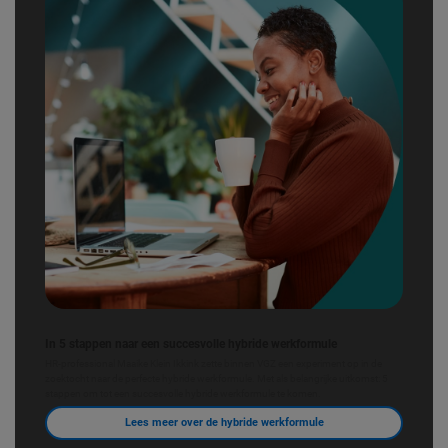
In 5 stappen naar een succesvolle hybride werkformule
HR-professional Maaike Klein Ikkink zette binnen VGZ een experiment op in de
zoektocht naar de perfecte hybride werkformule. Met als belangrijke uitkomst: 5
stappen om tot een succesvolle hybride werkformule te komen.
Lees meer over de hybride werkformule