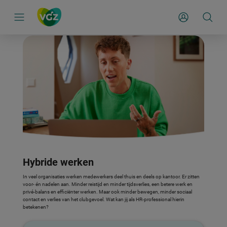
S
k
Mijn Zakelijk
i
p
l
i
n
k
s
n
a
v
i
g
a
t
i
e
Hybride werken
In veel organisaties werken medewerkers deel thuis en deels op kantoor. Er zitten
voor- én nadelen aan. Minder reistijd en minder tijdsverlies, een betere werk en
privé-balans en efficiënter werken. Maar ook minder bewegen, minder sociaal
contact en verlies van het clubgevoel. Wat kan jij als HR-professional hierin
betekenen?