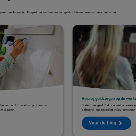
rek over financiën. En geef het voorkomen van geldproblemen een concrete plek in het
Hulp bij geldzorgen op de werk
e herkennen? En wat kun je doen om
Praten over geld. Dat doet niet iedereen 
n rij gezet.
belangrijk. HR-specialist Milou Hartelman 
Naar de blog