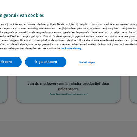
n gebruik van cookies
ken wij cookies en technieken die hierop lijken. Basis cookies zijn verplicht om vgz.nl goed te laten werken. Voor 
s vragen we jouw toestemming. We verwerken dan (bijzondere) persoonsgegevens van jou op basis van jouw sur
lke pagina’s je bezoekt, zoals vergoedingen- en zorg gerelateerde pagina’s. Deze bevatten mogelijk medische inf
arbij je IP-adres. Ben je ingelogd in Mijn VGZ? Wees gerust, wij gebruiken via cookies nooit informatie over jouw 
even krijg je nuttige informatie op het juiste moment. We doen dit via alle interne en externe kanalen waarop we
oals op deze website, in onze app, e-mail, social media en advertentie kanalen. Je kunt ook jouw cookie-instelli
es en welke partijen deze plaatsen lees je in onze
cookieverklaring
.
akkoord
Ik ga akkoord
Instellingen
van de medewerkers is minder productief door
geldzorgen.
Bron: financieelfittemedewerkers.nl