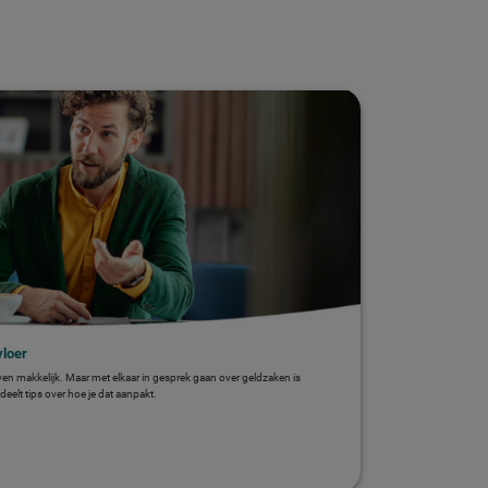
vloer
even makkelijk. Maar met elkaar in gesprek gaan over geldzaken is
deelt tips over hoe je dat aanpakt.