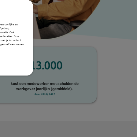
persoonlijke en
fgedrag.
ormatie. Ook
declaraties. Door
 met je in contact
ngen zelf aanpassen.
kost een medewerker met schulden de
werkgever jaarlijks (gemiddeld).
Bron: NIBUD, 2022