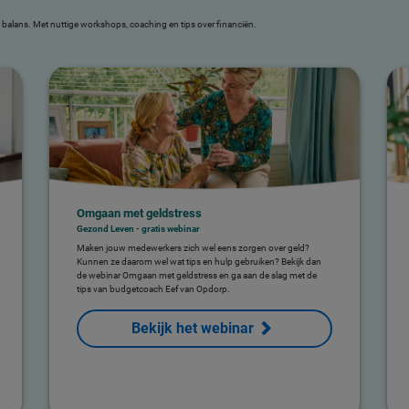
 balans. Met nuttige workshops, coaching en tips over financiën.
Omgaan met geldstress
Gezond Leven - gratis webinar
Maken jouw medewerkers zich wel eens zorgen over geld?
Kunnen ze daarom wel wat tips en hulp gebruiken? Bekijk dan
de webinar Omgaan met geldstress en ga aan de slag met de
tips van budgetcoach Eef van Opdorp.
Bekijk het webinar