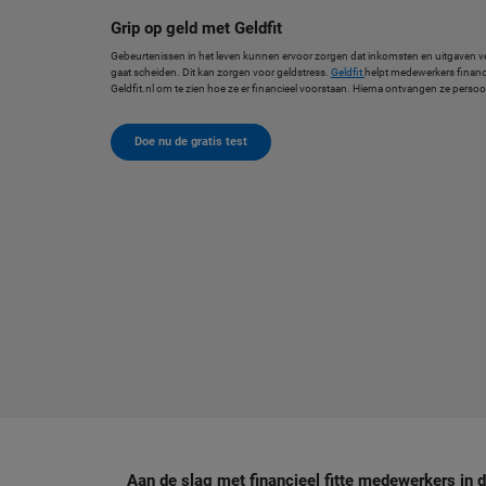
Grip op geld met Geldfit
Gebeurtenissen in het leven kunnen ervoor zorgen dat inkomsten en uitgaven ve
gaat scheiden. Dit kan zorgen voor geldstress.
Geldfit
helpt medewerkers financ
Geldfit.nl om te zien hoe ze er financieel voorstaan. Hierna ontvangen ze persoon
Doe nu de gratis test
Aan de slag met financieel fitte medewerkers in d