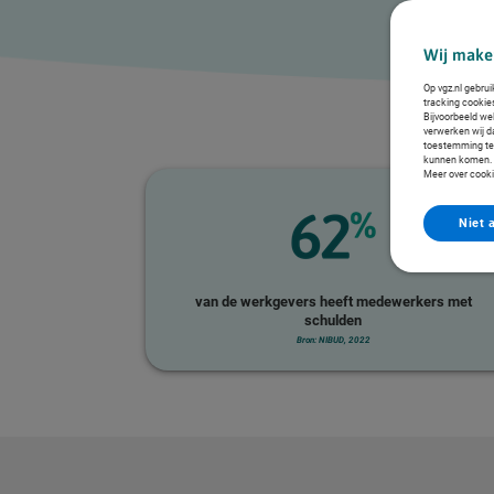
Wij make
Op vgz.nl gebrui
tracking cookie
Bijvoorbeeld we
verwerken wij da
toestemming te g
kunnen komen. Z
Meer over cooki
Niet 
van de werkgevers heeft medewerkers met
schulden
Bron: NIBUD, 2022