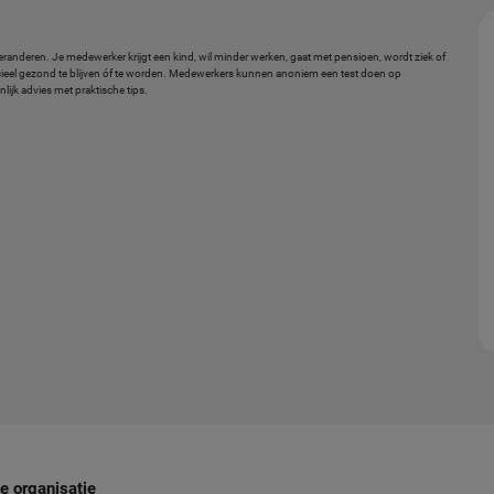
randeren. Je medewerker krijgt een kind, wil minder werken, gaat met pensioen, wordt ziek of
ieel gezond te blijven óf te worden. Medewerkers kunnen anoniem een test doen op
lijk advies met praktische tips.
e organisatie