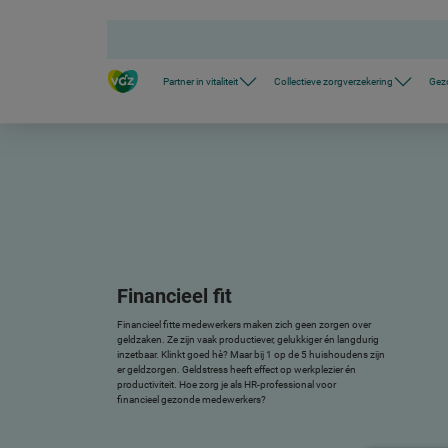
S
k
i
p
l
Partner in vitaliteit
Collectieve zorgverzekering
Gez
i
n
k
s
n
a
v
i
g
a
t
i
e
Financieel fit
Financieel fitte medewerkers maken zich geen zorgen over
geldzaken. Ze zijn vaak productiever, gelukkiger én langdurig
inzetbaar. Klinkt goed hè? Maar bij 1 op de 5 huishoudens zijn
er geldzorgen. Geldstress heeft effect op werkplezier én
productiviteit. Hoe zorg je als HR-professional voor
financieel gezonde medewerkers?