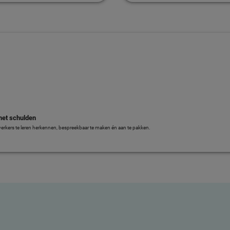
et schulden
rkers te leren herkennen, bespreekbaar te maken én aan te pakken.