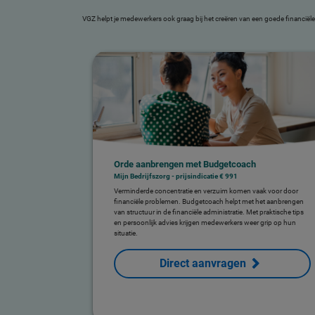
VGZ helpt je medewerkers ook graag bij het creëren van een goede financiële
Orde aanbrengen met Budgetcoach
Mijn Bedrijfszorg - prijsindicatie € 991
Verminderde concentratie en verzuim komen vaak voor door
financiële problemen. Budgetcoach helpt met het aanbrengen
van structuur in de financiële administratie. Met praktische tips
en persoonlijk advies krijgen medewerkers weer grip op hun
situatie.
Direct aanvragen