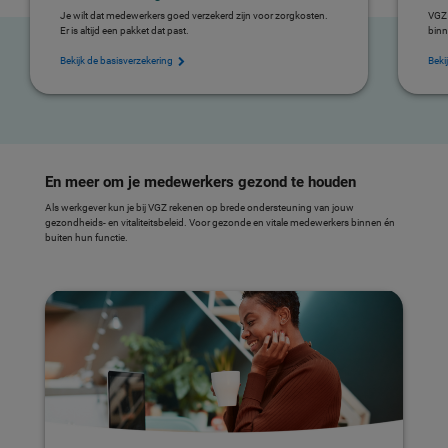
Je wilt dat medewerkers goed verzekerd zijn voor zorgkosten.
VGZ 
Er is altijd een pakket dat past.
binn
Bekijk de basisverzekering
Beki
En meer om je medewerkers gezond te houden
Als werkgever kun je bij VGZ rekenen op brede ondersteuning van jouw
gezondheids- en vitaliteitsbeleid. Voor gezonde en vitale medewerkers binnen én
buiten hun functie.