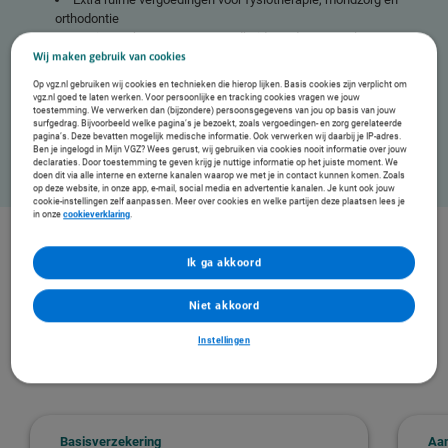
orthodontie
Korting op beweeg- en gezondheidsproducten zoals
fitnessartikelen
Wij maken gebruik van cookies
Een persoonlijk gezondheidsbudget tot € 700 voor o.a. een
Op vgz.nl gebruiken wij cookies en technieken die hierop lijken. Basis cookies zijn verplicht om
werk- en leefstijlprogramma
vgz.nl goed te laten werken. Voor persoonlijke en tracking cookies vragen we jouw
toestemming. We verwerken dan (bijzondere) persoonsgegevens van jou op basis van jouw
Persoonlijk advies van een Mentaal fit coach
surfgedrag. Bijvoorbeeld welke pagina’s je bezoekt, zoals vergoedingen- en zorg gerelateerde
Een gezondere werk-privé balans met het programma
pagina’s. Deze bevatten mogelijk medische informatie. Ook verwerken wij daarbij je IP-adres.
Mindful Werken
Ben je ingelogd in Mijn VGZ? Wees gerust, wij gebruiken via cookies nooit informatie over jouw
declaraties. Door toestemming te geven krijg je nuttige informatie op het juiste moment. We
doen dit via alle interne en externe kanalen waarop we met je in contact kunnen komen. Zoals
op deze website, in onze app, e-mail, social media en advertentie kanalen. Je kunt ook jouw
cookie-instellingen zelf aanpassen. Meer over cookies en welke partijen deze plaatsen lees je
in onze
cookieverklaring
.
De collectieve zorgverzekering van VGZ Werkt
Ik ga akkoord
Zo houd je je medewerkers gezond en vitaal
Niet akkoord
Beweeg de verzekeringen van rechts naar links
Instellingen
Basisverzekering
Aan