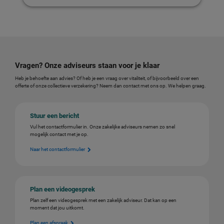
Vragen? Onze adviseurs staan voor je klaar
Heb je behoefte aan advies? Of heb je een vraag over vitaliteit, of bijvoorbeeld over een
offerte of onze collectieve verzekering? Neem dan contact met ons op. We helpen graag.
Stuur een bericht
Vul het contactformulier in. Onze zakelijke adviseurs nemen zo snel
mogelijk contact met je op.
Naar het contactformulier
Plan een videogesprek
Plan zelf een videogesprek met een zakelijk adviseur. Dat kan op een
moment dat jou uitkomt.
Plan een afspraak