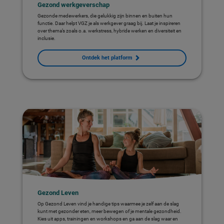
Gezond werkgeverschap
Gezonde medewerkers, die gelukkig zijn binnen en buiten hun
functie. Daar helpt VGZ je als werkgever graag bij. Laat je inspireren
over thema’s zoals o.a. werkstress, hybride werken en diversiteit en
inclusie.
Ontdek het platform
Gezond Leven
Op Gezond Leven vind je handige tips waarmee je zelf aan de slag
kunt met gezonder eten, meer bewegen of je mentale gezondheid.
Kies uit apps, trainingen en workshops en ga aan de slag waar en