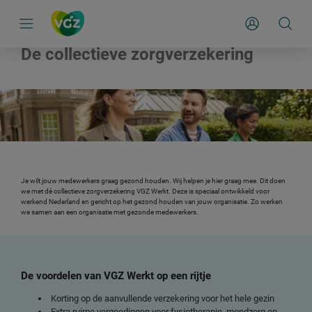
S
k
Mijn Zakelijk
i
p
l
De collectieve zorgverzekering
i
n
k
s
n
a
v
i
g
a
t
i
Je wilt jouw medewerkers graag gezond houden. Wij helpen je hier graag mee. Dit doen
e
we met dé collectieve zorgverzekering VGZ Werkt. Deze is speciaal ontwikkeld voor
werkend Nederland en gericht op het gezond houden van jouw organisatie. Zo werken
we samen aan een organisatie met gezonde medewerkers.
De voordelen van VGZ Werkt op een rijtje
Korting op de aanvullende verzekering voor het hele gezin
Extra ruime vergoedingen voor fysiotherapie, mondzorg en