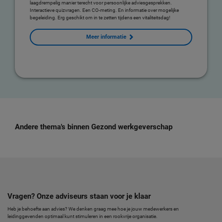
laagdrempelig manier terecht voor persoonlijke adviesgesprekken.
Interactieve quizvragen. Een CO-meting. En informatie over mogelijke
begeleiding. Erg geschikt om in te zetten tijdens een vitaliteitsdag!
Meer informatie
Andere thema's binnen Gezond werkgeverschap
Vragen? Onze adviseurs staan voor je klaar
Heb je behoefte aan advies? We denken graag mee hoe je jouw medewerkers en
leidinggevenden optimaal kunt stimuleren in een rookvrije organisatie.