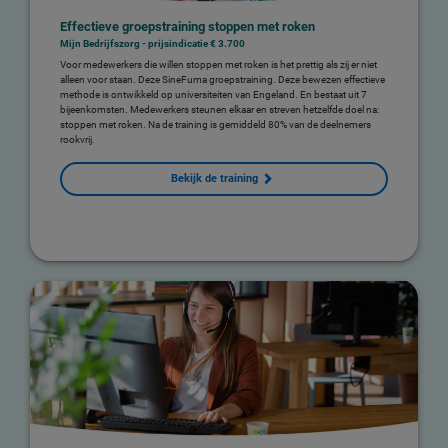
Effectieve groepstraining stoppen met roken
Mijn Bedrijfszorg - prijsindicatie € 3.700
Voor medewerkers die willen stoppen met roken is het prettig als zij er niet
alleen voor staan. Deze SineFuma groepstraining. Deze bewezen effectieve
methode is ontwikkeld op universiteiten van Engeland. En bestaat uit 7
bijeenkomsten. Medewerkers steunen elkaar en streven hetzelfde doel na:
stoppen met roken. Na de training is gemiddeld 80% van de deelnemers
rookvrij.
Bekijk de training