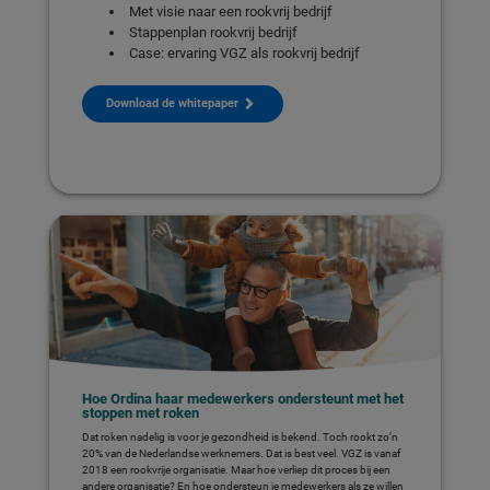
Met visie naar een rookvrij bedrijf
Stappenplan rookvrij bedrijf
Case: ervaring VGZ als rookvrij bedrijf
Download de whitepaper
Hoe Ordina haar medewerkers ondersteunt met het
stoppen met roken
Dat roken nadelig is voor je gezondheid is bekend. Toch rookt zo’n
20% van de Nederlandse werknemers. Dat is best veel. VGZ is vanaf
2018 een rookvrije organisatie. Maar hoe verliep dit proces bij een
andere organisatie? En hoe ondersteun je medewerkers als ze willen