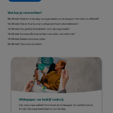
Wat kun je verwachten?
06.24 min
Waarom is de slag via organisaties om te stoppen met roken zo effectief?
10.25 min
Wat en hoe kunnen werkgevers hierin iets betekenen?
13.46 min
Hoe geef je dit praktisch vorm als organisatie?
16.22 min
Succesvolle interventies; wat werkt, wat werkt niet?
19.09 min
Relatie corona en roken
23.40 min
Tips rookvrij werken
Whitepaper: uw bedrijf rookvrij
Van wens naar realiteit! Download de whitepaper: Uw bedrijf rookvrij.
En kijk of je organisatie klaar is voor de stap.