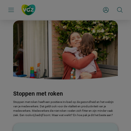
S
k
Mijn Zakelijk
i
p
l
i
n
k
s
n
a
v
i
g
a
t
i
e
Stoppen met roken
Stoppen met roken heeft een positieve invloed op de gezondheid en het welzijn
van je medewerkers. Dat geldt ook voor de vitaliteit en productiviteit van je
medewerkers. Medewerkers die niet roken voelen zich fitter en zijn minder vaak
ziek. Een rookvrij bedrijf loont. Maar wat werkt? En hoe pak je dit het beste aan?