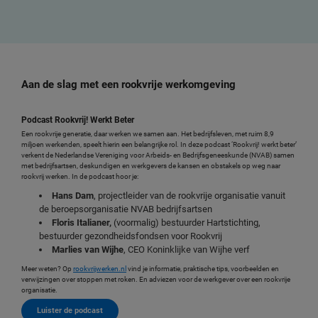
Aan de slag met een rookvrije werkomgeving
Podcast Rookvrij! Werkt Beter
Een rookvrije generatie, daar werken we samen aan. Het bedrijfsleven, met ruim 8,9
miljoen werkenden, speelt hierin een belangrijke rol. In deze podcast ‘Rookvrij! werkt beter’
verkent de Nederlandse Vereniging voor Arbeids- en Bedrijfsgeneeskunde (NVAB) samen
met bedrijfsartsen, deskundigen en werkgevers de kansen en obstakels op weg naar
rookvrij werken. In de podcast hoor je:
Hans Dam
, projectleider van de rookvrije organisatie vanuit
de beroepsorganisatie NVAB bedrijfsartsen
Floris Italianer,
(voormalig) bestuurder Hartstichting,
bestuurder gezondheidsfondsen voor Rookvrij
Marlies van Wijhe
, CEO Koninklijke van Wijhe verf
Meer weten? Op
rookvrijwerken.nl
vind je informatie, praktische tips, voorbeelden en
verwijzingen over stoppen met roken. En adviezen voor de werkgever over een rookvrije
organisatie.
Luister de podcast