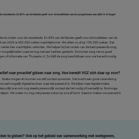
e verzekerde. En 85% van de klanten geeft voor de kwaliteiten van de zorgadviseur een cijfer 8 of hoger."
er te vinden voor de verzekerde. En 85% van de klanten geeft voor de kwaliteiten van de
rtaal van 2026 is 300.000 weken wachttijdwinst. We zitten nu al op 150.000 weken. Dat
erder dan wachttijden verkorten. We helpen bij het vinden van de best passende zorg,
 mogelijkheden waar ze nog niet aan hadden gedacht. Soms kan zorg net zo goed
gen of informatie van Thuisarts.nl. Zo blijft de zorg beschikbaar voor wie het echt nodig
tief naar proactief gidsen naar zorg. Hoe bereidt VGZ zich daar op voor?
. Straks mogen én kunnen we zelf contact opnemen. Dat is echt een grote verandering:
oveel mogelijk digitaal te doen waar dat passend is. We kijken naar digitale intake,
atuurlijk is er ook nog steeds persoonlijk contact als het nodig of wenselijk is. Sommige
 helpen. We weten nu nog niet precies wat er op ons af komt. Daarom maken we scenario’s
rden te gidsen? Ook op het gebied van samenwerking met werkgevers,