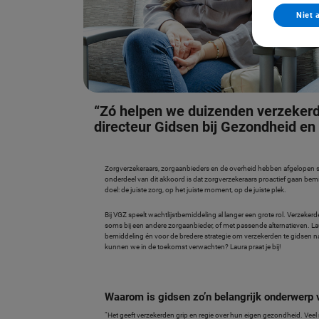
Niet 
“Zó helpen we duizenden verzekerde
directeur Gidsen bij Gezondheid en Z
Zorgverzekeraars, zorgaanbieders en de overheid hebben afgelopen 
onderdeel van dit akkoord is dat zorgverzekeraars proactief gaan bemi
doel: de juiste zorg, op het juiste moment, op de juiste plek.
Bij VGZ speelt wachtlijstbemiddeling al langer een grote rol. Verzek
soms bij een andere zorgaanbieder, of met passende alternatieven. Lau
bemiddeling én voor de bredere strategie om verzekerden te gidsen 
kunnen we in de toekomst verwachten? Laura praat je bij!
Waarom is gidsen zo’n belangrijk onderwerp
“Het geeft verzekerden grip en regie over hun eigen gezondheid. Veel