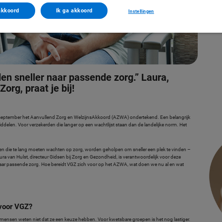
akkoord
Ik ga akkoord
Instellingen
n sneller naar passende zorg.” Laura,
org, praat je bij!
september het Aanvullend Zorg en WelzijnsAkkoord (AZWA) ondertekend. Een belangrijk
ddelen. Voor verzekerden die langer op een wachtlijst staan dan de landelijke norm. Het
erden die te lang moeten wachten op zorg, worden geholpen om sneller een plek te vinden –
ra van Hulst, directeur Gidsen bij Zorg en Gezondheid, is verantwoordelijk voor deze
naar passende zorg. Hoe bereidt VGZ zich voor op het AZWA, wat doen we nu al en wat
 voor VGZ?
 mensen weten niet dat ze een keuze hebben. Voor kwetsbare groepen is het nog lastiger.