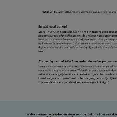
“In 88% van de gevallen lukt het ons een passende zorgaanbieder te vinden voor d
En wat levert dat op?
Laura: “In 88% van de gevallen lukt het ons een passende zorgaanbied
zorgadviseur een cijfer 8 of hoger. Ons doel richting het eerste kwa
betekent dat mensen écht eerder geholpen worden. Maar gidsen gaat v
op basis van hun voorkeuren. Ook maken we verzekerden bewust van
digitaal of kan iemand eerst zelf aan de slag. Bijvoorbeeld met oefenin
heeft."
Als gevolg van het AZWA verandert de werkwijze: van reac
“Nu moeten verzekerden zelf contact opnemen als ze te lang wachten
van reactief naar proactief werken. We bereiden ons daarop voor door z
selfservice, de mogelijkheden van AI en het slim gebruiken van data. N
kwetsbare groepen moeten we én willen we graag persoonlijk blijven
voor wat we kunnen doen als het aantal aanvragen flink stijgt.”
Welke nieuwe mogelijkheden zie je voor de toekomst om verzeke