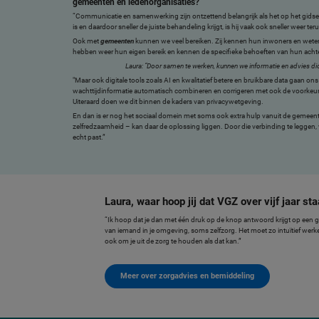
gemeenten en ledenorganisaties?
“Communicatie en samenwerking zijn ontzettend belangrijk als het op het gid
is en daardoor sneller de juiste behandeling krijgt, is hij vaak ook sneller weer 
Ook met
gemeenten
kunnen we veel bereiken. Zij kennen hun inwoners en weten
hebben weer hun eigen bereik en kennen de specifieke behoeften van hun acht
Laura: “Door samen te werken, kunnen we informatie en advies dich
"Maar ook digitale tools zoals AI en kwalitatief betere en bruikbare data gaan o
wachttijdinformatie automatisch combineren en corrigeren met ook de voorkeuren
Uiteraard doen we dit binnen de kaders van privacywetgeving.
En dan is er nog het sociaal domein met soms ook extra hulp vanuit de gemeent
zelfredzaamheid – kan daar de oplossing liggen. Door die verbinding te legge
echt past.”
Laura, waar hoop jij dat VGZ over vijf jaar s
“Ik hoop dat je dan met één druk op de knop antwoord krijgt op een g
van iemand in je omgeving, soms zelfzorg. Het moet zo intuïtief werk
ook om je uit de zorg te houden als dat kan.”
Meer over zorgadvies en bemiddeling