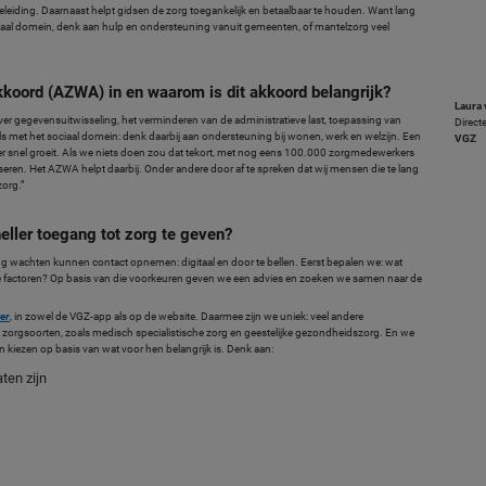
leiding. Daarnaast helpt gidsen de zorg toegankelijk en betaalbaar te houden. Want lang
iaal domein, denk aan hulp en ondersteuning vanuit gemeenten, of mantelzorg veel
koord (AZWA) in en waarom is dit akkoord belangrijk?
Laura 
ver gegevensuitwisseling, het verminderen van de administratieve last, toepassing van
Direct
 met het sociaal domein: denk daarbij aan ondersteuning bij wonen, werk en welzijn. Een
VGZ
der snel groeit. Als we niets doen zou dat tekort, met nog eens 100.000 zorgmedewerkers
en. Het AZWA helpt daarbij. Onder andere door af te spreken dat wij mensen die te lang
zorg.”
eller toegang tot zorg te geven?
g wachten kunnen contact opnemen: digitaal en door te bellen. Eerst bepalen we: wat
re factoren? Op basis van die voorkeuren geven we een advies en zoeken we samen naar de
ker
, in zowel de VGZ-app als op de website. Daarmee zijn we uniek: veel andere
re zorgsoorten, zoals medisch specialistische zorg en geestelijke gezondheidszorg. En we
n kiezen op basis van wat voor hen belangrijk is. Denk aan:
ten zijn