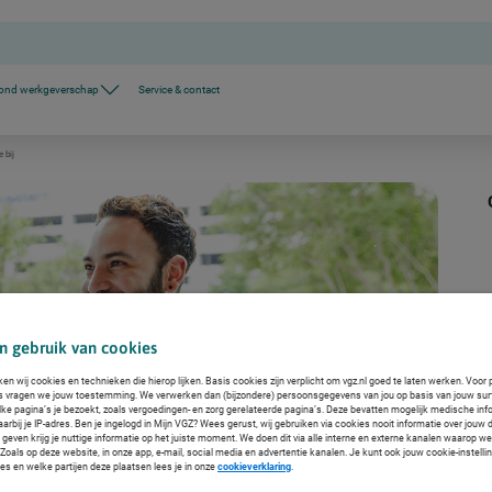
ond werkgeverschap
Service & contact
 bij
n gebruik van cookies
ken wij cookies en technieken die hierop lijken. Basis cookies zijn verplicht om vgz.nl goed te laten werken. Voor 
s vragen we jouw toestemming. We verwerken dan (bijzondere) persoonsgegevens van jou op basis van jouw sur
lke pagina’s je bezoekt, zoals vergoedingen- en zorg gerelateerde pagina’s. Deze bevatten mogelijk medische inf
arbij je IP-adres. Ben je ingelogd in Mijn VGZ? Wees gerust, wij gebruiken via cookies nooit informatie over jouw 
even krijg je nuttige informatie op het juiste moment. We doen dit via alle interne en externe kanalen waarop we
oals op deze website, in onze app, e-mail, social media en advertentie kanalen. Je kunt ook jouw cookie-instelli
es en welke partijen deze plaatsen lees je in onze
cookieverklaring
.