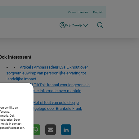
Consumenten
English
Mijn Zakelijk
Ook interessant
Artikel | Ambassadeur Eva Eikhout over
zorgvernieuwing: van persoonlijke ervaring tot
landelijke impact
Artikel | TikTok-kanaal voor jongeren als
reactie op onjuiste informatie over mentale
gezondheid
Artikel
|
Het effect van geluid op je
persoonlijke en
stressniveau uitgelegd door Brankele Frank
fgedrag.
ormatie. Ook
Deel deze pagina:
declaraties. Door
 met je in contact
ngen zelf aanpassen.