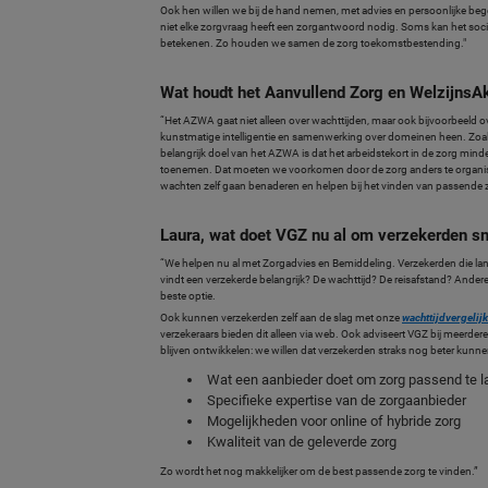
Ook hen willen we bij de hand nemen, met advies en persoonlijke bege
niet elke zorgvraag heeft een zorgantwoord nodig. Soms kan het soc
betekenen. Zo houden we samen de zorg toekomstbestending."
Wat houdt het Aanvullend Zorg en WelzijnsAk
“Het AZWA gaat niet alleen over wachttijden, maar ook bijvoorbeeld o
kunstmatige intelligentie en samenwerking over domeinen heen. Zoals
belangrijk doel van het AZWA is dat het arbeidstekort in de zorg min
toenemen. Dat moeten we voorkomen door de zorg anders te organiser
wachten zelf gaan benaderen en helpen bij het vinden van passende 
Laura, wat doet VGZ nu al om verzekerden sn
“We helpen nu al met Zorgadvies en Bemiddeling. Verzekerden die lan
vindt een verzekerde belangrijk? De wachttijd? De reisafstand? Ande
beste optie.
Ook kunnen verzekerden zelf aan de slag met onze
wachttijdvergelij
verzekeraars bieden dit alleen via web. Ook adviseert VGZ bij meerde
blijven ontwikkelen: we willen dat verzekerden straks nog beter kunne
Wat een aanbieder doet om zorg passend te la
Specifieke expertise van de zorgaanbieder
Mogelijkheden voor online of hybride zorg
Kwaliteit van de geleverde zorg
Zo wordt het nog makkelijker om de best passende zorg te vinden.”