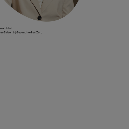
van Hulst
eur Gidsen bij Gezondheid en Zorg