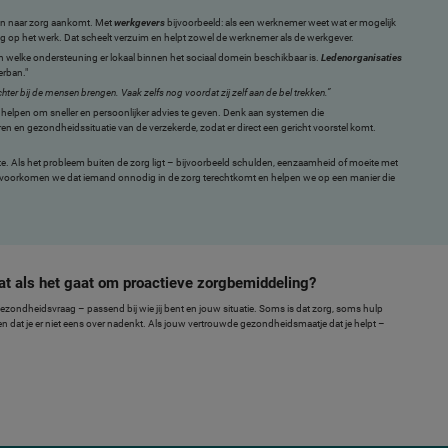
sen naar zorg aankomt. Met
werkgevers
bijvoorbeeld: als een werknemer weet wat er mogelijk
terug op het werk. Dat scheelt verzuim en helpt zowel de werknemer als de werkgever.
 welke ondersteuning er lokaal binnen het sociaal domein beschikbaar is.
Ledenorganisaties
erban."
ter bij de mensen brengen. Vaak zelfs nog voordat zij zelf aan de bel trekken.”
ns helpen om sneller en persoonlijker advies te geven. Denk aan systemen die
 en gezondheidssituatie van de verzekerde, zodat er direct een gericht voorstel komt.
e. Als het probleem buiten de zorg ligt – bijvoorbeeld schulden, eenzaamheid of moeite met
n, voorkomen we dat iemand onnodig in de zorg terechtkomt en helpen we op een manier die
taat als het gaat om proactieve zorgbemiddeling?
ezondheidsvraag – passend bij wie jij bent en jouw situatie. Soms is dat zorg, soms hulp
en dat je er niet eens over nadenkt. Als jouw vertrouwde gezondheidsmaatje dat je helpt –