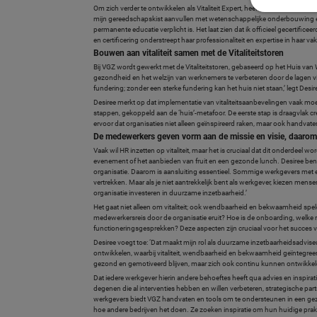
Om zich verder te ontwikkelen als Vitaliteit Expert, heeft ze de RADI-ople
mijn gereedschapskist aanvullen met wetenschappelijke onderbouwing en theo
permanente educatie verplicht is. Het laat zien dat ik officieel gecertific
en certificering onderstreept haar professionaliteit en expertise in haar va
Bouwen aan vitaliteit samen met de Vitaliteitstoren
Bij VGZ wordt gewerkt met de Vitaliteitstoren, gebaseerd op het Huis va
gezondheid en het welzijn van werknemers te verbeteren door de lagen vita
fundering; zonder een sterke fundering kan het huis niet staan,’ legt Desire
Desiree merkt op dat implementatie van vitaliteitsaanbevelingen vaak moe
stappen, gekoppeld aan de ‘huis’-metafoor. De eerste stap is draagvlak 
ervoor dat organisaties niet alleen geïnspireerd raken, maar ook handvat
De medewerkers geven vorm aan de missie en visie, daarom
Vaak wil HR inzetten op vitaliteit, maar het is cruciaal dat dit onderdeel w
evenement of het aanbieden van fruit en een gezonde lunch. Desiree be
organisatie. Daarom is aansluiting essentieel. Sommige werkgevers met 
vertrekken. Maar als je niet aantrekkelijk bent als werkgever, kiezen mense
organisatie investeren in duurzame inzetbaarheid.’
Het gaat niet alleen om vitaliteit; ook wendbaarheid en bekwaamheid spe
medewerkersreis door de organisatie eruit? Hoe is de onboarding, welke 
functioneringsgesprekken? Deze aspecten zijn cruciaal voor het succes 
Desiree voegt toe: ‘Dat maakt mijn rol als duurzame inzetbaarheidsadviseu
ontwikkelen, waarbij vitaliteit, wendbaarheid en bekwaamheid geïntegree
gezond en gemotiveerd blijven, maar zich ook continu kunnen ontwikkel
Dat iedere werkgever hierin andere behoeftes heeft qua advies en inspirat
degenen die al interventies hebben en willen verbeteren, strategische part
werkgevers biedt VGZ handvaten en tools om te ondersteunen in een gezond
hoe andere bedrijven het doen. Ze zoeken inspiratie om hun huidige praktij