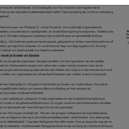
iding gevolgd. ‘Ondanks mijn jarenlange ervaring en kennis op het gebied van HR, wilde ik
rie,’ vertelt Desiree. ‘Dit is belangrijk voor mij, omdat ik in een register sta en
eerd ben en een bepaalde kwaliteitsstandaard naleef.’ Haar toewijding aan continue verbetering
kgebied.
n Werkvermogen van Professor D. Juhani Ilmarinen. Dit model helpt organisaties de
‘
liteit, competenties en vaardigheden, en de arbeidsomgeving te analyseren. ‘Vitaliteit is de
he
e uit. Dit helpt werkgevers verbeterpunten te identificeren en aantrekkelijk te blijven.
o
ilijk is. VGZ biedt een gestructureerde aanpak, gebaseerd op Kotters verandermodel met vijf
- 
creëren, gevolgd door analyses. Zo wordt de toren laag voor laag opgebouwd. Dit zorgt
en hebben om daadwerkelijk hun beleid te verbeteren.
 moet je boeien en binden
ordt van de gehele organisatie. Het gaat niet alleen om het organiseren van een jaarlijks
nadrukt: ‘Medewerkers moeten zich verbonden voelen met de missie en visie van de
een jonge werknemerspopulatie denken dat vitaliteit niet nodig is omdat mensen toch snel
n sneller voor organisaties die wél aandacht besteden aan vitaliteit. Daarom moet je als
len een belangrijke rol. Het gaat om het binden en boeien van medewerkers. Hoe ziet de
mogelijkheden bied je voor persoonlijke ontwikkeling, en hoe verlopen de
van duurzaam inzetbaarheidsbeleid.
r zeer veelzijdig en uitdagend. Ik help organisaties om een holistische benadering te
rd worden in de gehele bedrijfsstructuur. Zo zorgen we ervoor dat medewerkers niet alleen
en en aanpassen aan veranderingen binnen de organisatie.’
ie van VGZ mogen duidelijk zijn. ‘We zien vier groepen werkgevers: de inspiratiezoekers,
ners, en degenen die nog in de implementatiefase zitten,’ vertelt Desiree. Voor ieder groep
 vitaliteitsbeleid. ‘Inspiratie: Werkgevers die willen weten of ze op de goede weg zijn en
k te verbeteren. Implementatie: Werkgevers die al ver zijn en bezig zijn met de inrichting en