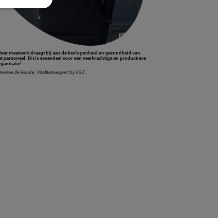
Meer maatwerk draagt bij aan de bevlogenheid en gezondheid van
t personeel. Dit is essentieel voor een veerkrachtige en productieve
rganisatie'
Desiree de Ronde, Vitaliteitsexpert bij VGZ