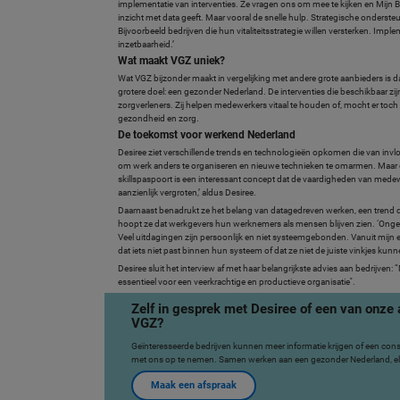
implementatie van interventies. Ze vragen ons om mee te kijken en Mijn B
inzicht met data geeft. Maar vooral de snelle hulp. Strategische onderst
Bijvoorbeeld bedrijven die hun vitaliteitsstrategie willen versterken. Implem
inzetbaarheid.’
Wat maakt VGZ uniek?
Wat VGZ bijzonder maakt in vergelijking met andere grote aanbieders is
grotere doel: een gezonder Nederland. De interventies die beschikbaar zi
zorgverleners. Zij helpen medewerkers vitaal te houden of, mocht er toch s
gezondheid en zorg.
De toekomst voor werkend Nederland
Desiree ziet verschillende trends en technologieën opkomen die van invloe
om werk anders te organiseren en nieuwe technieken te omarmen. Maar o
skillspaspoort is een interessant concept dat de vaardigheden van mede
aanzienlijk vergroten,’ aldus Desiree.
Daarnaast benadrukt ze het belang van datagedreven werken, een trend 
hoopt ze dat werkgevers hun werknemers als mensen blijven zien. ‘Ongevee
Veel uitdagingen zijn persoonlijk en niet systeemgebonden. Vanuit mijn ex
dat iets niet past binnen hun systeem of dat ze niet de juiste vinkjes k
Desiree sluit het interview af met haar belangrijkste advies aan bedrijve
essentieel voor een veerkrachtige en productieve organisatie''.
Zelf in gesprek met Desiree of een van onze a
VGZ?
Geïnteresseerde bedrijven kunnen meer informatie krijgen of een con
met ons op te nemen. Samen werken aan een gezonder Nederland, el
Maak een afspraak