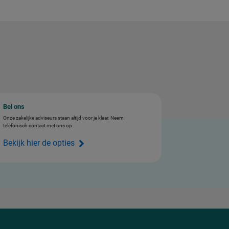
Bel ons
Onze zakelijke adviseurs staan altijd voor je klaar. Neem
telefonisch contact met ons op.
Bekijk hier de opties