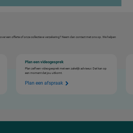
eld over een offerte of onze collectieve verzekering? Neem dan contact met ons op. We helpen
Plan een videogesprek
Plan zelf een videogesprek met een zakelijk adviseur. Dat kan op
een moment dat jou uitkomt.
Plan een afspraak