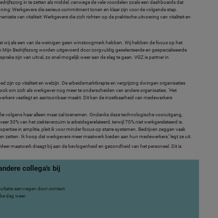
edrijfszorg in te zetten als middel, vanwege de vele voordelen zoals een dashboards dat
euning: Werkgevers die serieus commitment tonen en klaar zijn voor de volgende stap.
entatie van vitaliteit: Werkgevers die zich richten op de praktische uitvoering van vitaliteit en
 dat wij als een van de weinigen geen winstoogmerk hebben. Wij hebben de focus op het
jn Mijn Bedrijfszorg worden uitgevoerd door zorgvuldig geselecteerde en gespecialiseerde
prake zijn van uitval, zo snel mogelijk weer aan de slag te gaan. VGZ is partner in
d zijn op vitaliteit en welzijn. De arbeidsmarktkrapte en vergrijzing dwingen organisaties
ok om zich als werkgever nog meer te onderscheiden van andere organisaties. ‘Het
werkers vastlegt en aantoonbaar maakt. Dit kan de inzetbaarheid van medewerkers
die volgens haar alleen maar zal toenemen. Ondanks deze technologische vooruitgang,
r 30% van het ziekteverzuim is arbeidsgerelateerd, terwijl 70% niet werkgerelateerd is.
pertise in amplitie, pleit ik voor minder focus op starre systemen. Bedrijven zeggen vaak
unnen zetten. Ik hoop dat werkgevers meer maatwerk bieden aan hun medewerkers,’ legt ze uit.
n: “Meer maatwerk draagt bij aan de bevlogenheid en gezondheid van het personeel. Dit is
ndere collega's bij
sultatie aanvragen door contact
ke dag weer.