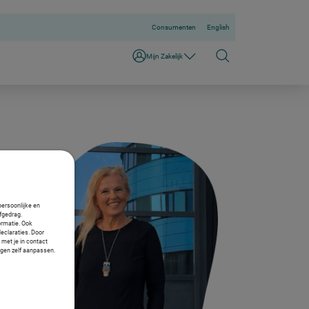
Consumenten
English
Mijn Zakelijk
persoonlijke en
fgedrag.
ormatie. Ook
declaraties. Door
 met je in contact
ngen zelf aanpassen.