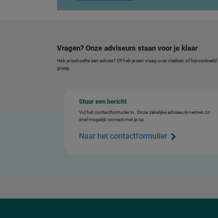
Vragen? Onze adviseurs staan voor je klaar
Heb je behoefte aan advies? Of heb je een vraag over vitaliteit, of bijvoorbe
graag.
Stuur een bericht
Vul het contactformulier in. Onze zakelijke adviseurs nemen zo
snel mogelijk contact met je op.
Naar het contactformulier