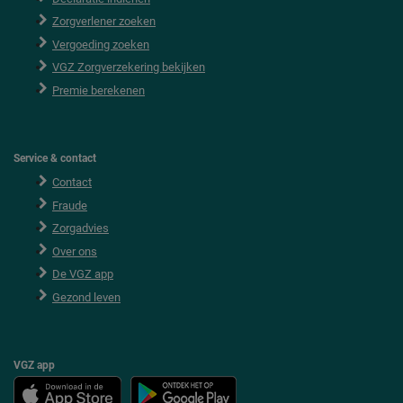
t
e
Zorgverlener zoeken
r
Vergoeding zoeken
VGZ Zorgverzekering bekijken
Premie berekenen
Service & contact
Contact
Fraude
Zorgadvies
Over ons
De VGZ app
Gezond leven
VGZ app