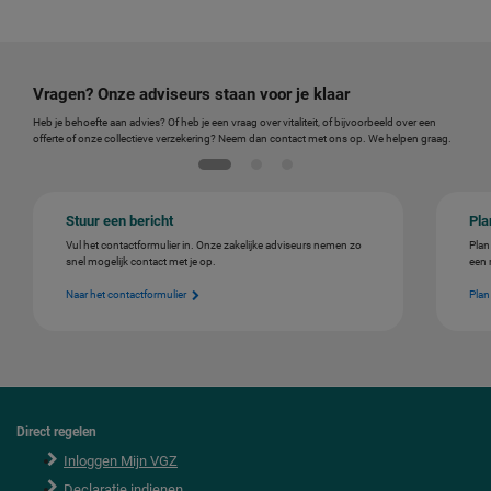
Vragen? Onze adviseurs staan voor je klaar
Heb je behoefte aan advies? Of heb je een vraag over vitaliteit, of bijvoorbeeld over een
offerte of onze collectieve verzekering? Neem dan contact met ons op. We helpen graag.
Stuur een bericht
Pla
Vul het contactformulier in. Onze zakelijke adviseurs nemen zo
Plan
snel mogelijk contact met je op.
een 
Naar het contactformulier
Plan
Direct regelen
F
o
Inloggen Mijn VGZ
o
Declaratie indienen