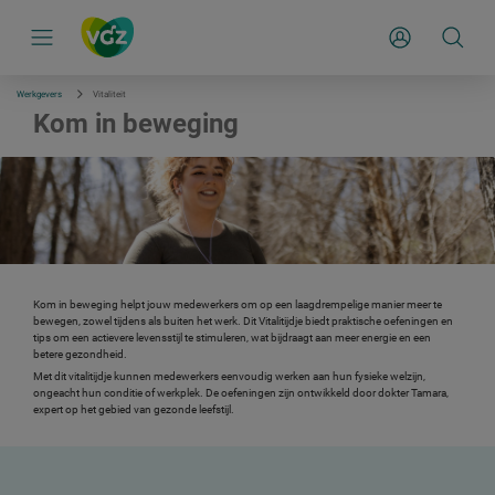
S
k
Mijn Zakelijk
i
p
l
i
Werkgevers
Vitaliteit
n
Kom in beweging
k
s
n
a
v
i
g
a
t
i
e
Kom in beweging helpt jouw medewerkers om op een laagdrempelige manier meer te
bewegen, zowel tijdens als buiten het werk. Dit Vitalitijdje biedt praktische oefeningen en
tips om een actievere levensstijl te stimuleren, wat bijdraagt aan meer energie en een
betere gezondheid.
Met dit vitalitijdje kunnen medewerkers eenvoudig werken aan hun fysieke welzijn,
ongeacht hun conditie of werkplek. De oefeningen zijn ontwikkeld door dokter Tamara,
expert op het gebied van gezonde leefstijl.