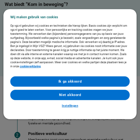
Wat biedt “Kom in beweging”?
Dit Vitalitijdje is speciaal ontworpen om medewerkers te motiveren en te ondersteunen bij het
Wij maken gebruik van cookies
inbouwen van meer beweging in hun dagelijkse routine.
Op vgz.nl gebruiken wij cookies en technieken die hierop lijken. Basis cookies zijn verplicht om
vgz.nl goed te laten werken. Voor persoonlijke en tracking cookies vragen we jouw
toestemming. We verwerken dan (bijzondere) persoonsgegevens van jou op basis van jouw
surfgedrag. Bijvoorbeeld welke pagina’s je bezoekt, zoals vergoedingen- en zorg gerelateerde
Bewegen tijdens de werkdag
Inspir
pagina’s. Deze bevatten mogelijk medische informatie. Ook verwerken wij daarbij je IP-adres.
Ben je ingelogd in Mijn VGZ? Wees gerust, wij gebruiken via cookies nooit informatie over jouw
Korte oefeningen
om op een eenvoudige manier meer
Tips en 
declaraties. Door toestemming te geven krijg je nuttige informatie op het juiste moment. We
beweging in te passen tijdens het werk.
wandeli
doen dit via alle interne en externe kanalen waarop we met je in contact kunnen komen. Zoals
op deze website, in onze app, e-mail, social media en advertentie kanalen. Je kunt ook jouw
cookie-instellingen zelf aanpassen. Meer over cookies en welke partijen deze plaatsen lees je
in onze
cookieverklaring
.
Ik ga akkoord
Wat levert het op?
Niet akkoord
Door medewerkers de tools te bieden om meer te bewegen, bevorder je hun
gezondheid, motivatie en energie.
Instellingen
Verbeterde vitaliteit
Regelmatige beweging verhoogt de energie en draagt bij aan een betere
fysieke en mentale gezondheid.
Positieve werkcultuur
Meer beweging zorgt voor een gezonde en energieke werkcultuur, wat