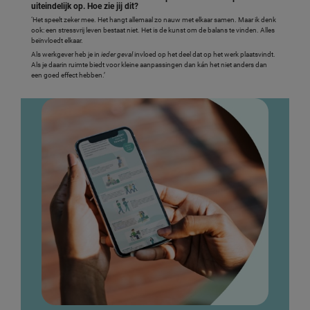
uiteindelijk op. Hoe zie jij dit?
‘Het speelt zeker mee. Het hangt allemaal zo nauw met elkaar samen. Maar ik denk
ook: een stressvrij leven bestaat niet. Het is de kunst om de balans te vinden. Alles
beïnvloedt elkaar.
Als werkgever heb je in
ieder geval
invloed op het deel dat op het werk plaatsvindt.
Als je daarin ruimte biedt voor kleine aanpassingen dan kán het niet anders dan
een goed effect hebben.’