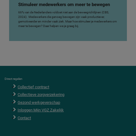
Stimuleer medewerkers om meer te bewegen
66% van de Nederlanders voldoet niet aan de beweegrichtlijnen (CBS,
2024). Medewerkers die genoeg bewegen zijn vaak productiever,
gemotiveerder en minder vaak ziek. Maar hoe stimuleer je medewerkers om
meer te bewegen? Daar helpen we je graag bij.
F
Direct regelen
o
Collectief contract
o
t
Collectieve zorgverzekering
e
r
Gezond werkgeverschap
Inloggen Mijn VGZ Zakelijk
Contact