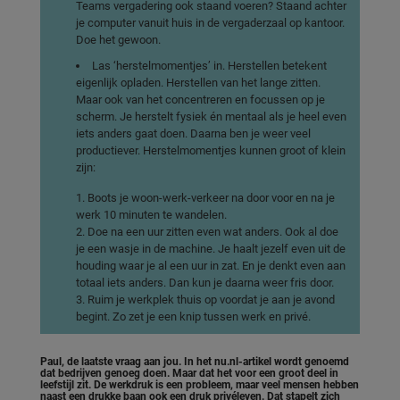
Teams vergadering ook staand voeren? Staand achter
je computer vanuit huis in de vergaderzaal op kantoor.
Doe het gewoon.
Las ‘herstelmomentjes’ in. Herstellen betekent
eigenlijk opladen. Herstellen van het lange zitten.
Maar ook van het concentreren en focussen op je
scherm. Je herstelt fysiek én mentaal als je heel even
iets anders gaat doen. Daarna ben je weer veel
productiever. Herstelmomentjes kunnen groot of klein
zijn:
Boots je woon-werk-verkeer na door voor en na je
werk 10 minuten te wandelen.
Doe na een uur zitten even wat anders. Ook al doe
je een wasje in de machine. Je haalt jezelf even uit de
houding waar je al een uur in zat. En je denkt even aan
totaal iets anders. Dan kun je daarna weer fris door.
Ruim je werkplek thuis op voordat je aan je avond
begint. Zo zet je een knip tussen werk en privé.
Paul, de laatste vraag aan jou. In het nu.nl-artikel wordt genoemd
dat bedrijven genoeg doen. Maar dat het voor een groot deel in
leefstijl zit. De werkdruk is een probleem, maar veel mensen hebben
naast een drukke baan ook een druk privéleven. Dat stapelt zich