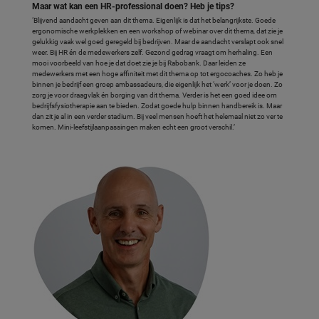
Maar wat kan een HR-professional doen? Heb je tips?
‘Blijvend aandacht geven aan dit thema. Eigenlijk is dat het belangrijkste. Goede
ergonomische werkplekken en een workshop of webinar over dit thema, dat zie je
gelukkig vaak wel goed geregeld bij bedrijven. Maar de aandacht verslapt ook snel
weer. Bij HR én de medewerkers zelf. Gezond gedrag vraagt om herhaling. Een
mooi voorbeeld van hoe je dat doet zie je bij Rabobank. Daar leiden ze
medewerkers met een hoge affiniteit met dit thema op tot ergocoaches. Zo heb je
binnen je bedrijf een groep ambassadeurs, die eigenlijk het ‘werk’ voor je doen. Zo
zorg je voor draagvlak én borging van dit thema. Verder is het een goed idee om
bedrijfsfysiotherapie aan te bieden. Zodat goede hulp binnen handbereik is. Maar
dan zit je al in een verder stadium. Bij veel mensen hoeft het helemaal niet zo ver te
komen. Mini-leefstijlaanpassingen maken echt een groot verschil.’