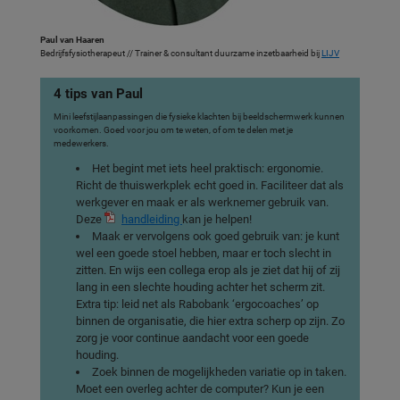
Paul van Haaren
Bedrijfsfysiotherapeut // Trainer & consultant duurzame inzetbaarheid bij
LIJV
4 tips van Paul
Mini leefstijlaanpassingen die fysieke klachten bij beeldschermwerk kunnen
voorkomen. Goed voor jou om te weten, of om te delen met je
medewerkers.
Het begint met iets heel praktisch: ergonomie.
Richt de thuiswerkplek echt goed in. Faciliteer dat als
werkgever en maak er als werknemer gebruik van.
Deze
handleiding
kan je helpen!
Maak er vervolgens ook goed gebruik van: je kunt
wel een goede stoel hebben, maar er toch slecht in
zitten. En wijs een collega erop als je ziet dat hij of zij
lang in een slechte houding achter het scherm zit.
Extra tip: leid net als Rabobank ‘ergocoaches’ op
binnen de organisatie, die hier extra scherp op zijn. Zo
zorg je voor continue aandacht voor een goede
houding.
Zoek binnen de mogelijkheden variatie op in taken.
Moet een overleg achter de computer? Kun je een