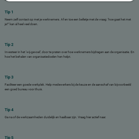
Tip 1
Neem zelf contact op met je werknemers. Af en toe een belletje met de vraag: ‘hoe gaat het met
je?’ kan al heel veel doen.
Tip 2
Investeer in het ‘wij-gevoel’, door te praten over hoe werknemers bijdragen aan de organisatie. En
hoe het behalen van organisatiedoelen hen helpt.
Tip 3
Faciliteer een goede werkplek. Help medewerkers bij de keuze en de aanschaf van bijvoorbeeld
een goed bureau voor thuis.
Tip 4
Ga na of de werkzaamheden duidelijk en haalbaar zijn. Vraag hier actief naar.
Tip 5