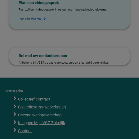
Plan een videogesprek
Plan zelf een videogesprek in op een moment dat het jou uitkomt.
Plan een afspraak
Bel met uw contactpersoon
Al bekend bij VGZ? Je vaste contactpersoon staat altijd voor je klaar.
F
Direct regelen
o
Collectief contract
o
t
Collectieve zorgverzekering
e
r
Gezond werkgeverschap
Inloggen Mijn VGZ Zakelijk
Contact