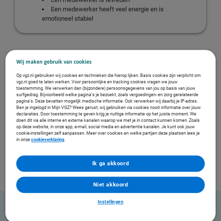
Een medewerker heeft veel energie en is
emotioneel stabiel
Wij maken gebruik van cookies
Verstoorde werk-privé balans
Op vgz.nl gebruiken wij cookies en technieken die hierop lijken. Basis cookies zijn verplicht om
vgz.nl goed te laten werken. Voor persoonlijke en tracking cookies vragen we jouw
toestemming. We verwerken dan (bijzondere) persoonsgegevens van jou op basis van jouw
Een medewerker is minder productief en vergeet
surfgedrag. Bijvoorbeeld welke pagina’s je bezoekt, zoals vergoedingen- en zorg gerelateerde
afspraken
pagina’s. Deze bevatten mogelijk medische informatie. Ook verwerken wij daarbij je IP-adres.
Een medewerker is sneller geïrriteerd thuis en op
Ben je ingelogd in Mijn VGZ? Wees gerust, wij gebruiken via cookies nooit informatie over jouw
declaraties. Door toestemming te geven krijg je nuttige informatie op het juiste moment. We
het werk
doen dit via alle interne en externe kanalen waarop we met je in contact kunnen komen. Zoals
Een medewerker verliest interesse
op deze website, in onze app, e-mail, social media en advertentie kanalen. Je kunt ook jouw
cookie-instellingen zelf aanpassen. Meer over cookies en welke partijen deze plaatsen lees je
Een medewerker ervaart stress en heeft weinig
in onze
cookieverklaring
.
energie
Ik ga akkoord
Niet akkoord
Instellingen
Zes tips voor leidinggevenden