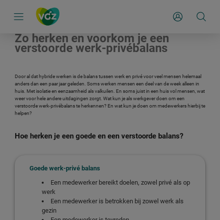
S
k
Mijn Zakelijk
i
p
l
Zo herken en voorkom je een
i
verstoorde werk-privébalans
n
k
s
n
Door al dat hybride werken is de balans tussen werk en privé voor veel mensen helemaal
a
anders dan een paar jaar geleden. Soms werken mensen een deel van de week alleen in
v
huis. Met isolatie en eenzaamheid als valkuilen. En soms juist in een huis vol mensen, wat
i
weer voor hele andere uitdagingen zorgt. Wat kun je als werkgever doen om een
g
verstoorde werk-privébalans te herkennen? En wat kun je doen om medewerkers hierbij te
a
helpen?
t
i
e
Hoe herken je een goede en een verstoorde balans?
Goede werk-privé balans
Een medewerker bereikt doelen, zowel privé als op
werk
Een medewerker is betrokken bij zowel werk als
gezin
Een medewerker is tevreden