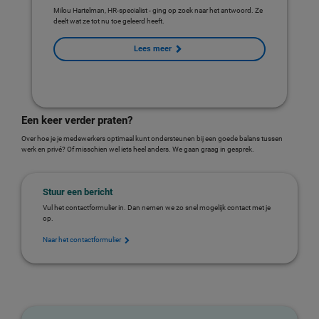
Milou Hartelman, HR-specialist - ging op zoek naar het antwoord. Ze
deelt wat ze tot nu toe geleerd heeft.
Lees meer
Een keer verder praten?
Over hoe je je medewerkers optimaal kunt ondersteunen bij een goede balans tussen
werk en privé? Of misschien wel iets heel anders. We gaan graag in gesprek.
Stuur een bericht
Vul het contactformulier in. Dan nemen we zo snel mogelijk contact met je
op.
Naar het contactformulier