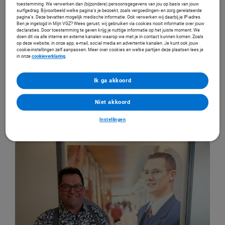
toestemming. We verwerken dan (bijzondere) persoonsgegevens van jou op basis van jouw
van VGZ over duurzame inzetbaarheid binnen onze branche. Dit verhaal sprak mij
surfgedrag. Bijvoorbeeld welke pagina’s je bezoekt, zoals vergoedingen- en zorg gerelateerde
direct aan. Een partij die onze doelgroep begrijpt. Daar was ik naar op zoek.'
pagina’s. Deze bevatten mogelijk medische informatie. Ook verwerken wij daarbij je IP-adres.
Ben je ingelogd in Mijn VGZ? Wees gerust, wij gebruiken via cookies nooit informatie over jouw
declaraties. Door toestemming te geven krijg je nuttige informatie op het juiste moment. We
doen dit via alle interne en externe kanalen waarop we met je in contact kunnen komen. Zoals
op deze website, in onze app, e-mail, social media en advertentie kanalen. Je kunt ook jouw
Ook partner in vitaliteit en gezondheid worden?
cookie-instellingen zelf aanpassen. Meer over cookies en welke partijen deze plaatsen lees je
in onze
cookieverklaring
.
Ontdek hoe wij ook uw bedrijf en medewerkers vooruit helpen op het
gebied van gezondheid en vitaliteit. Vraag vrijblijvend de
mogelijkheden aan.
Ik ga akkoord
Vraag mogelijkheden aan
Niet akkoord
Instellingen