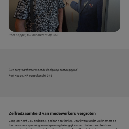
Roel Keppel, HR-consultant bij G4S
"Een zorgverzekeraar moet de doelgroep echt begrijpen"
Roel Keppel, HR-consultant bij G4S
Zelfredzaamheid van medewerkers vergroten
Vorig jaar heeft G4S onderzoek gedaan naar leefstijl. Daar kwam uit dat werknemers de
thema's stress, spanning en ontspanning belangrijk vinden. 'Zelfredzaamheid van