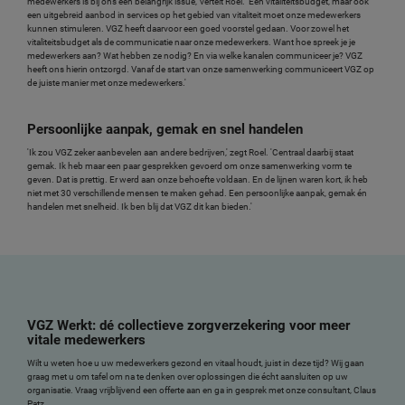
medewerkers is bij ons een belangrijk issue,' vertelt Roel. 'Een vitaliteitsbudget, maar ook
een uitgebreid aanbod in services op het gebied van vitaliteit moet onze medewerkers
kunnen stimuleren. VGZ heeft daarvoor een goed voorstel gedaan. Voor zowel het
vitaliteitsbudget als de communicatie naar onze medewerkers. Want hoe spreek je je
medewerkers aan? Wat hebben ze nodig? En via welke kanalen communiceer je? VGZ
heeft ons hierin ontzorgd. Vanaf de start van onze samenwerking communiceert VGZ op
de juiste manier met onze medewerkers.'
Persoonlijke aanpak, gemak en snel handelen
'Ik zou VGZ zeker aanbevelen aan andere bedrijven,' zegt Roel. 'Centraal daarbij staat
gemak. Ik heb maar een paar gesprekken gevoerd om onze samenwerking vorm te
geven. Dat is prettig. Er werd aan onze behoefte voldaan. En de lijnen waren kort, ik heb
niet met 30 verschillende mensen te maken gehad. Een persoonlijke aanpak, gemak én
handelen met snelheid. Ik ben blij dat VGZ dit kan bieden.'
VGZ Werkt: dé collectieve zorgverzekering voor meer
vitale medewerkers
Wilt u weten hoe u uw medewerkers gezond en vitaal houdt, juist in deze tijd? Wij gaan
graag met u om tafel om na te denken over oplossingen die écht aansluiten op uw
organisatie. Vraag vrijblijvend een offerte aan en ga in gesprek met onze consultant, Claus
Patz.