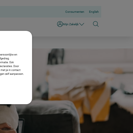
Consumenten
English
Mijn Zakelijk
persoonlijke en
fgedrag.
ormatie. Ook
declaraties. Door
 met je in contact
ngen zelf aanpassen.