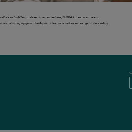
velSafe en Bodi-Tek, zoals een insectenbeetheler, EHBO-kit of een warmtelamp.
maken van de korting op gezondheidsproducten om te werken aan een gezondere leefstijl.
V
V
o
l
g
V
G
Z
o
p
F
a
c
e