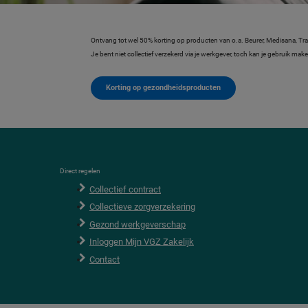
Ontvang tot wel 50% korting op producten van o.a. Beurer, Medisana, Tra
Je bent niet collectief verzekerd via je werkgever, toch kan je gebruik 
Korting op gezondheidsproducten
F
Direct regelen
o
Collectief contract
o
t
Collectieve zorgverzekering
e
r
Gezond werkgeverschap
Inloggen Mijn VGZ Zakelijk
Contact