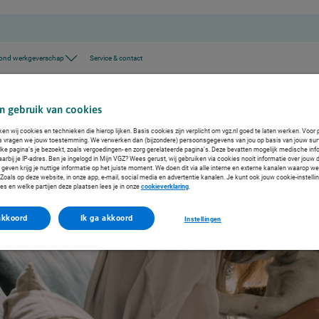
ond werkgeverschap
Service & contact
ucten
n gebruik van cookies
ken wij cookies en technieken die hierop lijken. Basis cookies zijn verplicht om vgz.nl goed te laten werken. Voor 
s vragen we jouw toestemming. We verwerken dan (bijzondere) persoonsgegevens van jou op basis van jouw sur
lke pagina’s je bezoekt, zoals vergoedingen- en zorg gerelateerde pagina’s. Deze bevatten mogelijk medische inf
arbij je IP-adres. Ben je ingelogd in Mijn VGZ? Wees gerust, wij gebruiken via cookies nooit informatie over jouw 
even krijg je nuttige informatie op het juiste moment. We doen dit via alle interne en externe kanalen waarop we
oals op deze website, in onze app, e-mail, social media en advertentie kanalen. Je kunt ook jouw cookie-instelli
es en welke partijen deze plaatsen lees je in onze
cookieverklaring
.
akkoord
Ik ga akkoord
Instellingen