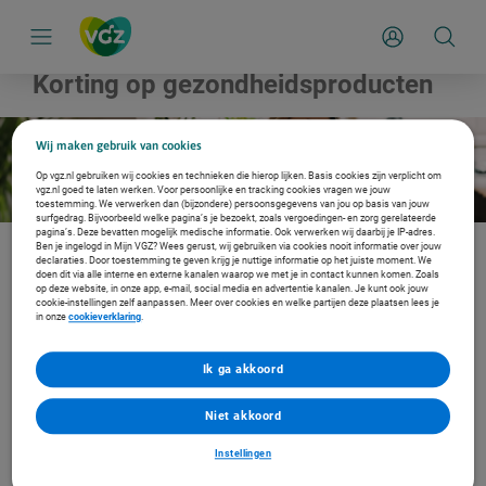
S
k
Mijn Zakelijk
i
p
l
Korting op gezondheidsproducten
i
n
k
s
Wij maken gebruik van cookies
n
a
Op vgz.nl gebruiken wij cookies en technieken die hierop lijken. Basis cookies zijn verplicht om
v
vgz.nl goed te laten werken. Voor persoonlijke en tracking cookies vragen we jouw
i
toestemming. We verwerken dan (bijzondere) persoonsgegevens van jou op basis van jouw
g
surfgedrag. Bijvoorbeeld welke pagina’s je bezoekt, zoals vergoedingen- en zorg gerelateerde
pagina’s. Deze bevatten mogelijk medische informatie. Ook verwerken wij daarbij je IP-adres.
a
Ben je ingelogd in Mijn VGZ? Wees gerust, wij gebruiken via cookies nooit informatie over jouw
t
declaraties. Door toestemming te geven krijg je nuttige informatie op het juiste moment. We
Ontvang tot wel 50% korting op producten van o.a. Beurer, Medisana, TravelSafe en Bodi-
i
doen dit via alle interne en externe kanalen waarop we met je in contact kunnen komen. Zoals
Tek, zoals een insectenbeetheler, EHBO-kit of een warmtelamp.
e
op deze website, in onze app, e-mail, social media en advertentie kanalen. Je kunt ook jouw
Omdat je collectief bent verzekerd via je werkgever kan je gebruik maken van de korting op
cookie-instellingen zelf aanpassen. Meer over cookies en welke partijen deze plaatsen lees je
beweeg- en gezondheidsproducten om te werken aan een gezondere leefstijl.
in onze
cookieverklaring
.
Ik ben verzekerd via
Ik ga akkoord
VGZ
IZA
Niet akkoord
IZZ Zorgverzekering door VGZ
Instellingen
UMC Zorgverzekering