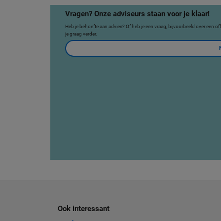
Vragen? Onze adviseurs staan voor je klaar!
Heb je behoefte aan advies? Of heb je een vraag, bijvoorbeeld over een o
je graag verder.
Ook interessant