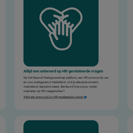
Altijd een antwoord op HR-gerelateerde vragen
Op het Gezond Werkgeverschap platform, een HR-community van
en voor werkgevers in Nederland, vind je relevante content,
inspiratie en leerzame cases. Benieuwd hoe we jou verder
inspireren op HR-vraagstukken?
Altijd een antwoord op HR-gerelateerde vragen