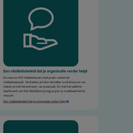
Een vitaliteitsbeleid dat je organisatie verder helpt
De nieuwe VGZ Vitaliteitstoren bied je een werkende
vitaliteitsaanpak. We bieden je hierin tientallen workshops en we
helpen je met het activeren van je aanpak. En met het realtime
dashboard van Mijn Bedrijfszorg krijg je grip op inzetbaarheid en
verzuim.
Een vitaliteitsbeleid dat je organisatie verder helpt