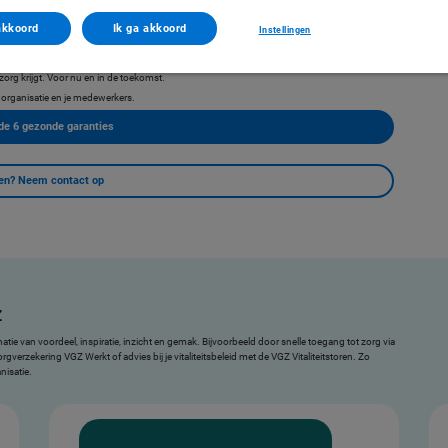
akkoord
Ik ga akkoord
Instellingen
zorg krijgt. Voor nu en in de toekomst.
 organisatie en je medewerkers.
 de 6 gezonde garanties
en? Neem contact op
Z
 van voordeel, inspiratie, inzicht en gemak. Bijvoorbeeld door snelle toegang tot zorg via
gverzekering VGZ Werkt of advies bij je vitaliteitsbeleid met de VGZ Vitaliteitstoren. Zo
nisatie.