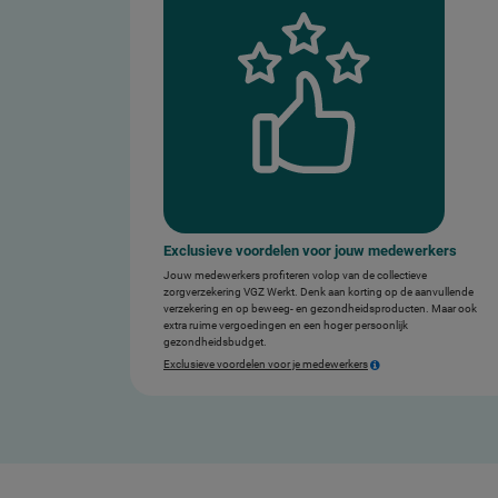
Exclusieve voordelen voor jouw medewerkers
Jouw medewerkers profiteren volop van de collectieve
zorgverzekering VGZ Werkt. Denk aan korting op de aanvullende
verzekering en op beweeg- en gezondheidsproducten. Maar ook
extra ruime vergoedingen en een hoger persoonlijk
gezondheidsbudget.
Exclusieve voordelen voor je medewerkers