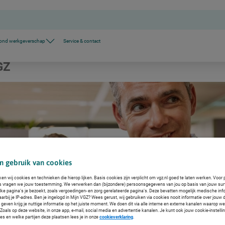
ond werkgeverschap
Service & contact
GZ
n gebruik van cookies
ken wij cookies en technieken die hierop lijken. Basis cookies zijn verplicht om vgz.nl goed te laten werken. Voor 
s vragen we jouw toestemming. We verwerken dan (bijzondere) persoonsgegevens van jou op basis van jouw sur
lke pagina’s je bezoekt, zoals vergoedingen- en zorg gerelateerde pagina’s. Deze bevatten mogelijk medische inf
arbij je IP-adres. Ben je ingelogd in Mijn VGZ? Wees gerust, wij gebruiken via cookies nooit informatie over jouw 
even krijg je nuttige informatie op het juiste moment. We doen dit via alle interne en externe kanalen waarop we
oals op deze website, in onze app, e-mail, social media en advertentie kanalen. Je kunt ook jouw cookie-instelli
es en welke partijen deze plaatsen lees je in onze
cookieverklaring
.