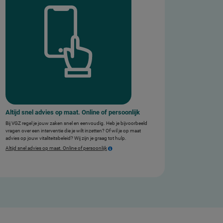
Altijd snel advies op maat. Online of persoonlijk
Bij VGZ regel je jouw zaken snel en eenvoudig. Heb je bijvoorbeeld
vragen over een interventie die je wilt inzetten? Of wil je op maat
advies op jouw vitaliteitsbeleid? Wij zijn je graag tot hulp.
Altijd snel advies op maat. Online of persoonlijk