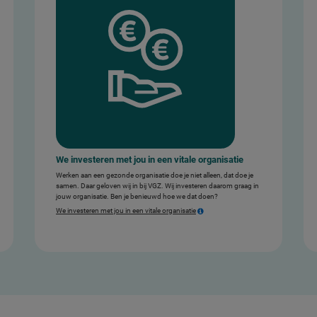
We investeren met jou in een vitale organisatie
Werken aan een gezonde organisatie doe je niet alleen, dat doe je
samen. Daar geloven wij in bij VGZ. Wij investeren daarom graag in
jouw organisatie. Ben je benieuwd hoe we dat doen?
We investeren met jou in een vitale organisatie