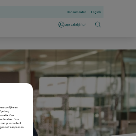
Consumenten
English
Mijn Zakelijk
persoonlijke en
fgedrag.
ormatie. Ook
declaraties. Door
 met je in contact
ngen zelf aanpassen.