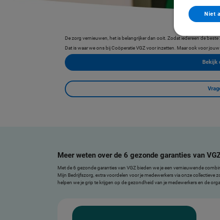
Niet 
De zorg vernieuwen, het is belangrijker dan ooit. Zodat iedereen de beste 
Dat is waar we ons bij Coöperatie VGZ voor inzetten. Maar ook voor jouw
Bekijk
Vrag
Meer weten over de 6 gezonde garanties van VG
Met de 6 gezonde garanties van VGZ bieden we je een vernieuwende combinatie
Mijn Bedrijfszorg, extra voordelen voor je medewerkers via onze collectieve zor
helpen we je grip te krijgen op de gezondheid van je medewerkers en de orga