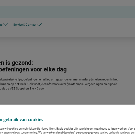
ns
Service & Contact
n is gezond:
 oefeningen voor elke dag
dt praktische tips, oefeningen en uitleg om gezonder en met minder pijn te bewegen in het
 thuis en op het werk. Ook vindt je er informatie over fysiotherapie, vergoedingen en digitale
oals de VGZ Soepel en Sterk Coach.
n gebruik van cookies
ps van fysiotherapeut Stijn
ken wij cookies en technieken die hierop lijken. Basis cookies zijn verplicht om vgz.nl goed te laten werken. Voor 
s vragen we jouw toestemming. We verwerken dan (bijzondere) persoonsgegevens van jou op basis van jouw sur