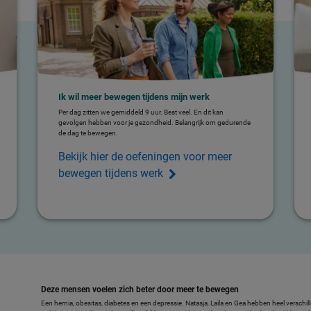
Ik wil meer bewegen tijdens mijn werk
Per dag zitten we gemiddeld 9 uur. Best veel. En dit kan
gevolgen hebben voor je gezondheid. Belangrijk om gedurende
de dag te bewegen.
Bekijk hier de oefeningen voor meer
bewegen tijdens werk
Deze mensen voelen zich beter door meer te bewegen
Een hernia, obesitas, diabetes en een depressie. Natasja, Laila en Gea hebben heel vers