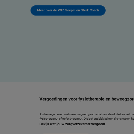
Meer over de VGZ Soepel en Sterk Coach
Vergoedingen voor fysiotherapie en beweegzor
Als bewegen even niet meer zo goed gaat, is dat vervelend. Je kan zelf 
fysiotherapeut of oefentherapeut. Die behandelt klachten die te make
Bekijk wat jouw zorgverzekeraar vergoedt