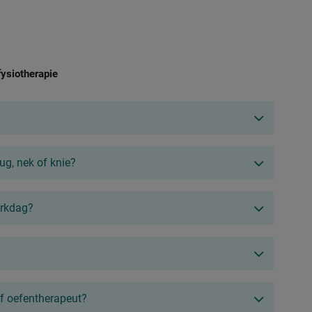
ysiotherapie
ug, nek of knie?
erkdag?
of oefentherapeut?