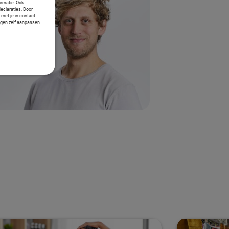
ormatie. Ook
declaraties. Door
 met je in contact
ngen zelf aanpassen.