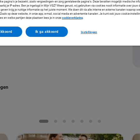
slag voor minder pijn en een sneller herstel. Fysiotherapeut Stijn Willems helpt jou op weg
lke pagina’s je bezoekt, zoals vergoedingen- en zorg gerelateerde pagina’s. Deze bevatten mogelijk medische inf
arbij je IP-adres. Ben je ingelogd in Mijn VGZ? Wees gerust, wij gebruiken via cookies nooit informatie over jouw 
even krijg je nuttige informatie op het juiste moment. We doen dit via alle interne en externe kanalen waarop we
oals op deze website, in onze app, e-mail, social media en advertentie kanalen. Je kunt ook jouw cookie-instelli
es en welke partijen deze plaatsen lees je in onze
cookieverklaring
.
akkoord
Ik ga akkoord
Instellingen
egen