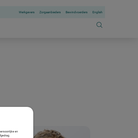
Werkgevers
Zorgaanbieders
Bewindvoerders
English
persoonlijke en
fgedrag.