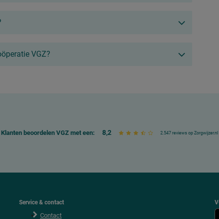
?
oöperatie VGZ?
8,2
Klanten beoordelen VGZ met een:
2.547 reviews op Zorgwijzer.nl
Service & contact
V
Contact