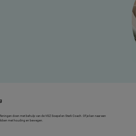
g
oefeningen doen met behulp van de VGZ Soepel en Sterk Coach. Of je kan naar een
n hebben met houding en bewegen.