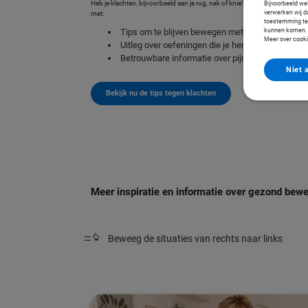
Heb je klachten, bijvoorbeeld aan je rug, nek of knie? Je kunt zelf aan de 
Bijvoorbeeld we
verwerken wij da
met:
toestemming te g
Tips om te blijven bewegen met klachten
kunnen komen. Z
Meer over cooki
Uitleg over oefeningen die je herstel versnellen
Betrouwbare informatie over pijn
Niet 
Bekijk nu de tips tegen klachten
Meer inspiratie en informatie over gezond bew
Beweeg de situaties van rechts naar links