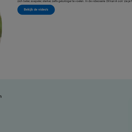
zich beter, soepeler, sterker, zelfs gelukkiger te voelen. In de videoserie
‘Dit kan ik ook’
zie je
Bekijk de video's
h