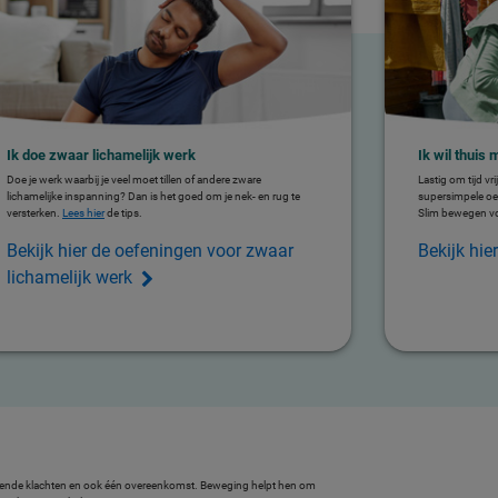
Ik doe zwaar lichamelijk werk
Ik wil thuis
Doe je werk waarbij je veel moet tillen of andere zware
Lastig om tijd v
lichamelijke inspanning? Dan is het goed om je nek- en rug te
supersimpele o
versterken.
Lees hier
de tips.
Slim bewegen v
Bekijk hier de oefeningen voor zwaar
Bekijk hie
lichamelijk werk
chillende klachten en ook één overeenkomst. Beweging helpt hen om