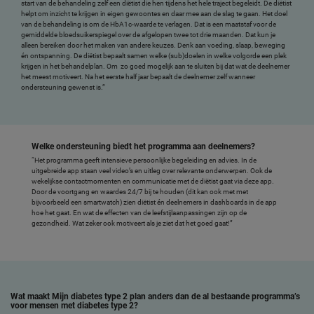
start van de behandeling zelf een diëtist die hen tijdens het hele traject begeleidt. De diëtist
helpt om inzicht te krijgen in eigen gewoontes en daar mee aan de slag te gaan. Het doel
van de behandeling is om de HbA1c-waarde te verlagen. Dat is een maatstaf voor de
gemiddelde bloedsuikerspiegel over de afgelopen twee tot drie maanden. Dat kun je
alleen bereiken door het maken van andere keuzes. Denk aan voeding, slaap, beweging
én ontspanning. De diëtist bepaalt samen welke (sub)doelen in welke volgorde een plek
krijgen in het behandelplan. Om zo goed mogelijk aan te sluiten bij dat wat de deelnemer
het meest motiveert. Na het eerste half jaar bepaalt de deelnemer zelf wanneer
ondersteuning gewenst is.”
Welke ondersteuning biedt het programma aan deelnemers?
“Het programma geeft intensieve persoonlijke begeleiding en advies. In de
uitgebreide app staan veel video’s en uitleg over relevante onderwerpen. Ook de
wekelijkse contactmomenten en communicatie met de diëtist gaat via deze app.
Door de voortgang en waardes 24/7 bij te houden (dit kan ook met met
bijvoorbeeld een smartwatch) zien diëtist én deelnemers in dashboards in de app
hoe het gaat. En wat de effecten van de leefstijlaanpassingen zijn op de
gezondheid. Wat zeker ook motiveert als je ziet dat het goed gaat!”
Wat maakt Mijn diabetes type 2 plan anders dan de al bestaande programma’s
voor mensen met diabetes type 2?