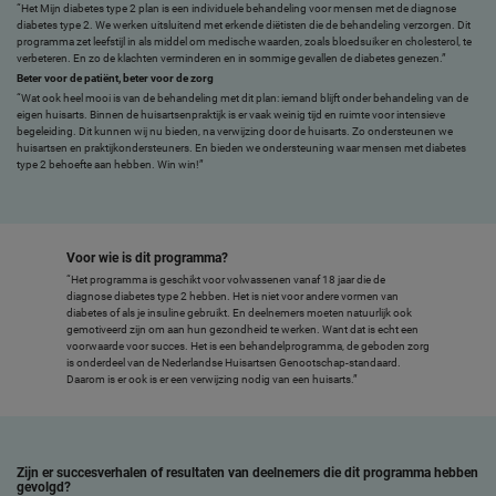
“Het Mijn diabetes type 2 plan is een individuele behandeling voor mensen met de diagnose
diabetes type 2. We werken uitsluitend met erkende diëtisten die de behandeling verzorgen. Dit
programma zet leefstijl in als middel om medische waarden, zoals bloedsuiker en cholesterol, te
verbeteren. En zo de klachten verminderen en in sommige gevallen de diabetes genezen.”
Beter voor de patiënt, beter voor de zorg
“Wat ook heel mooi is van de behandeling met dit plan: iemand blijft onder behandeling van de
eigen huisarts. Binnen de huisartsenpraktijk is er vaak weinig tijd en ruimte voor intensieve
begeleiding. Dit kunnen wij nu bieden, na verwijzing door de huisarts. Zo ondersteunen we
huisartsen en praktijkondersteuners. En bieden we ondersteuning waar mensen met diabetes
type 2 behoefte aan hebben. Win win!”
Voor wie is dit programma?
“Het programma is geschikt voor volwassenen vanaf 18 jaar die de
diagnose diabetes type 2 hebben. Het is niet voor andere vormen van
diabetes of als je insuline gebruikt. En deelnemers moeten natuurlijk ook
gemotiveerd zijn om aan hun gezondheid te werken. Want dat is echt een
voorwaarde voor succes. Het is een behandelprogramma, de geboden zorg
is onderdeel van de Nederlandse Huisartsen Genootschap-standaard.
Daarom is er ook is er een verwijzing nodig van een huisarts.”
Zijn er succesverhalen of resultaten van deelnemers die dit programma hebben
gevolgd?