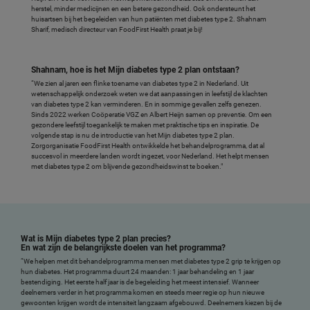
herstel, minder medicijnen en een betere gezondheid. Ook ondersteunt het
huisartsen bij het begeleiden van hun patiënten met diabetes type 2. Shahnam
Sharif, medisch directeur van FoodFirst Health praat je bij!
Shahnam, hoe is het Mijn diabetes type 2 plan ontstaan?
“We zien al jaren een flinke toename van diabetes type 2 in Nederland. Uit
wetenschappelijk onderzoek weten we dat aanpassingen in leefstijl de klachten
van diabetes type 2 kan verminderen. En in sommige gevallen zelfs genezen.
Sinds 2022 werken Coöperatie VGZ en Albert Heijn samen op preventie. Om een
gezondere leefstijl toegankelijk te maken met praktische tips en inspiratie. De
volgende stap is nu de introductie van het Mijn diabetes type 2 plan.
Zorgorganisatie FoodFirst Health ontwikkelde het behandelprogramma, dat al
succesvol in meerdere landen wordt ingezet, voor Nederland. Het helpt mensen
met diabetes type 2 om blijvende gezondheidswinst te boeken."
Wat is Mijn diabetes type 2 plan precies?
En wat zijn de belangrijkste doelen van het programma?
“We helpen met dit behandelprogramma mensen met diabetes type 2 grip te krijgen op
hun diabetes. Het programma duurt 24 maanden: 1 jaar behandeling en 1 jaar
bestendiging. Het eerste half jaar is de begeleiding het meest intensief. Wanneer
deelnemers verder in het programma komen en steeds meer regie op hun nieuwe
gewoonten krijgen wordt de intensiteit langzaam afgebouwd. Deelnemers kiezen bij de