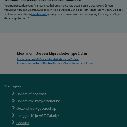
“Geïnteresseerden vanaf 18 jaar, met diabetes type 2 (die geen insuline gebruiken) én een
verwijzing van de huisarts, kunnen zich via de website van FoodFirst Health aanmelden. Op deze
website staat ook een
handige uitleg
hoe je bij de huisarts om een verwijzing kan vragen. Als je
deze nog niet hebt.”
Meer informatie over Mijn diabetes type 2 plan
Informatie van VGZ over Mijn diabetes type 2 plan
Informatie van FoodFirst Health over Mijn diabetes type 2 plan
F
Direct regelen
o
Collectief contract
o
t
Collectieve zorgverzekering
e
r
Gezond werkgeverschap
Inloggen Mijn VGZ Zakelijk
Contact