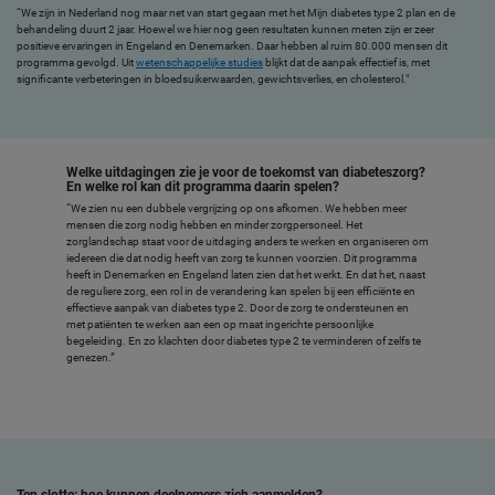
“We zijn in Nederland nog maar net van start gegaan met het Mijn diabetes type 2 plan en de
behandeling duurt 2 jaar. Hoewel we hier nog geen resultaten kunnen meten zijn er zeer
positieve ervaringen in Engeland en Denemarken. Daar hebben al ruim 80.000 mensen dit
programma gevolgd. Uit
wetenschappelijke studies
blijkt dat de aanpak effectief is, met
significante verbeteringen in bloedsuikerwaarden, gewichtsverlies, en cholesterol."
Welke uitdagingen zie je voor de toekomst van diabeteszorg?
En welke rol kan dit programma daarin spelen?
“We zien nu een dubbele vergrijzing op ons afkomen. We hebben meer
mensen die zorg nodig hebben en minder zorgpersoneel. Het
zorglandschap staat voor de uitdaging anders te werken en organiseren om
iedereen die dat nodig heeft van zorg te kunnen voorzien. Dit programma
heeft in Denemarken en Engeland laten zien dat het werkt. En dat het, naast
de reguliere zorg, een rol in de verandering kan spelen bij een efficiënte en
effectieve aanpak van diabetes type 2. Door de zorg te ondersteunen en
met patiënten te werken aan een op maat ingerichte persoonlijke
begeleiding. En zo klachten door diabetes type 2 te verminderen of zelfs te
genezen.”
Ten slotte: hoe kunnen deelnemers zich aanmelden?