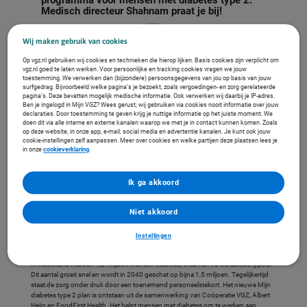
Medisch directeur Shahnam praat je bij!
Wij maken gebruik van cookies
Op vgz.nl gebruiken wij cookies en technieken die hierop lijken. Basis cookies zijn verplicht om
vgz.nl goed te laten werken. Voor persoonlijke en tracking cookies vragen we jouw
toestemming. We verwerken dan (bijzondere) persoonsgegevens van jou op basis van jouw
surfgedrag. Bijvoorbeeld welke pagina’s je bezoekt, zoals vergoedingen- en zorg gerelateerde
pagina’s. Deze bevatten mogelijk medische informatie. Ook verwerken wij daarbij je IP-adres.
Ben je ingelogd in Mijn VGZ? Wees gerust, wij gebruiken via cookies nooit informatie over jouw
declaraties. Door toestemming te geven krijg je nuttige informatie op het juiste moment. We
doen dit via alle interne en externe kanalen waarop we met je in contact kunnen komen. Zoals
op deze website, in onze app, e-mail, social media en advertentie kanalen. Je kunt ook jouw
cookie-instellingen zelf aanpassen. Meer over cookies en welke partijen deze plaatsen lees je
in onze
cookieverklaring
.
Ik ga akkoord
Shahnam Sharif
Niet akkoord
Medisch directeur FoodFirst Health
Specialist geriatrie
Instellingen
LinkedIn Shahnam Sharif
In Nederland hebben 1,2 miljoen mensen diabetes, waarvan 90% Diabetes type 2.
Dit aantal groeit snel en wordt in 2040 geschat op bijna 1,5 miljoen. Tegelijkertijd
staat de zorg onder druk door een toenemend personeelstekort. Het nieuwe Mijn
diabetes type 2 plan is ontstaan uit de samenwerking van Coöperatie VGZ, Albert
Heijn en FoodFirst Health. Het helpt mensen met diabetes om te werken aan